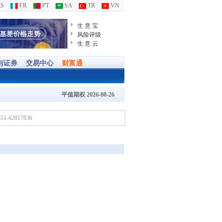
S
FR
PT
SA
TR
VN
生 意 宝
风险评级
生 意 云
与证券
交易中心
财富通
平值期权 2026-08-26
-62817836