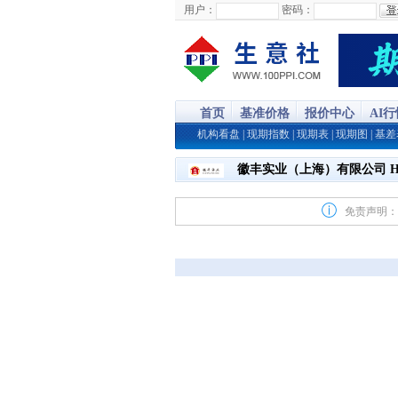
用户：
密码：
首页
基准价格
报价中心
AI
机构看盘
|
现期指数
|
现期表
|
现期图
|
基差
徽丰实业（上海）有限公司 HUI
免责声明：