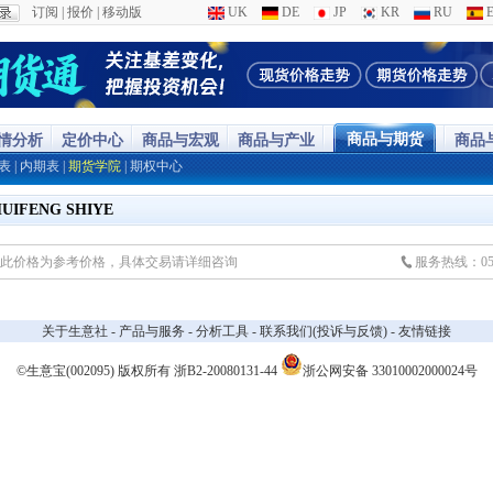
订阅
|
报价
|
移动版
UK
DE
JP
KR
RU
E
商品与期货
行情分析
定价中心
商品与宏观
商品与产业
商品
表
|
内期表
|
期货学院
|
期权中心
FENG SHIYE
此价格为参考价格，具体交易请详细咨询
服务热线：0551
关于生意社
-
产品与服务
-
分析工具
-
联系我们(投诉与反馈)
-
友情链接
©生意宝(002095) 版权所有
浙B2-20080131-44
浙公网安备 33010002000024号