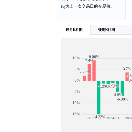
P
为上一次交易日的交易价。
0
镁月K柱图
镁周K柱图