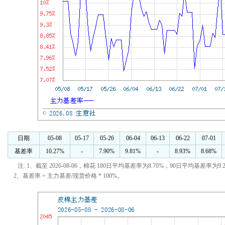
日期
05-08
05-17
05-26
06-04
06-13
06-22
07-01
基差率
10.27%
-
7.90%
9.81%
-
8.93%
8.68%
注: 1、截至 2026-08-06，棉花 180日平均基差率为8.70%，90日平均基差率为9.
2、基差率 = 主力基差/现货价格 * 100%。