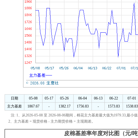
日期
05-08
05-17
05-26
06-04
06-13
06-22
07-01
主力基差
1867.67
-
1382.17
1756.83
-
1573.83
1538.83
注: 1、从2026-05-08 至 2026-08-06期间，棉花主力基差最大值为1979.33,最小值为
2、主力基差 = 现货价格 - 主力期货价格 = 主现期差。