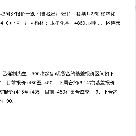
盘对外报价一览：(含税出厂/出库，提期1-2周) 榆林化
4410元/吨，厂区榆林； 卫星化学：4860元/吨，厂区连云
口、乙烯制为主、500吨起售)现货合约基差报价区间如下：
0，目前报价+460至+480； 下周合约(8.14前)基差报价
盘基差报价+415至+435，目前+450有集合成交； 9月下合约
+190。