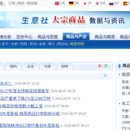
订阅
|
报价
|
移动版
UK
DE
JP
KR
RU
E
商品与产业
行情分析
定价中心
商品与宏观
商品与期货
商品
|
多空
|
分析
|
情报
|
原油
|
金银
|
稀土
|
商品站
|
期货学院
商
多↑
空↓
国内
企业
均差
招聘
能源
焦炭
8-07）
2026-08-07 14:20
石脑
预测26/27年度全球棉花供需收窄
2026-08-07 10:30
焦
|
球棉花产量将下降2%至2580万吨
↑
2026-08-07 10:23
化工
6日国际棉花价格指数小幅上涨
2026-08-07 09:46
甲醇
出口创年度新低 棉系商品行情影响分析
2026-08-07 09:46
乙酯
|
DB
/26年度陆地棉净出口签约量创年度新低
↓
2026-08-07 09:43
PX
|