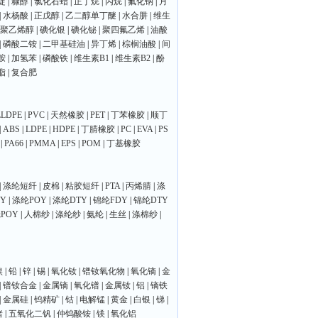
啶
|
糠醇
|
氯化石蜡
|
正丁烷
|
丙烷
|
氟化钠
|
月
|
水杨酸
|
正戊醇
|
乙二醇单丁醚
|
水合肼
|
维生
聚乙烯醇
|
碘化银
|
碘化铋
|
聚四氟乙烯
|
油酸
|
磷酸二铵
|
二甲基硅油
|
异丁烯
|
棕榈油酸
|
间
胺
|
加氢苯
|
磷酸铁
|
维生素B1
|
维生素B2
|
酚
脂
|
复合肥
LLDPE
|
PVC
|
天然橡胶
|
PET
|
丁苯橡胶
|
顺丁
|
ABS
|
LDPE
|
HDPE
|
丁腈橡胶
|
PC
|
EVA
|
PS
|
PA66
|
PMMA
|
EPS
|
POM
|
丁基橡胶
|
涤纶短纤
|
皮棉
|
粘胶短纤
|
PTA
|
丙烯腈
|
涤
Y
|
涤纶POY
|
涤纶DTY
|
锦纶FDY
|
锦纶DTY
POY
|
人棉纱
|
涤纶纱
|
氨纶
|
生丝
|
涤棉纱
|
镍
|
铅
|
锌
|
锡
|
氧化钕
|
镨钕氧化物
|
氧化镝
|
金
|
镨钕合金
|
金属镝
|
氧化镨
|
金属钕
|
铝
|
镝铁
|
金属硅
|
钨精矿
|
钴
|
电解锰
|
黄金
|
白银
|
锑
|
锗
|
五氧化二钒
|
仲钨酸铵
|
镁
|
氧化铝