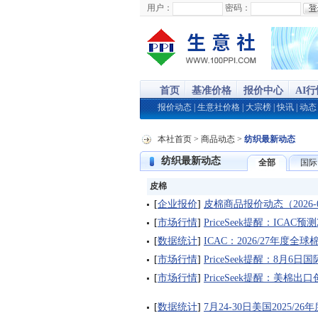
用户：
密码：
首页
基准价格
报价中心
AI
报价动态
|
生意社价格
|
大宗榜
|
快讯
|
动态
本社首页
>
商品动态
>
纺织最新动态
纺织最新动态
全部
国际
皮棉
[
企业报价
]
皮棉商品报价动态（2026-0
[
市场行情
]
PriceSeek提醒：ICAC
[
数据统计
]
ICAC：2026/27年度全
[
市场行情
]
PriceSeek提醒：8月
[
市场行情
]
PriceSeek提醒：美棉
[
数据统计
]
7月24-30日美国2025