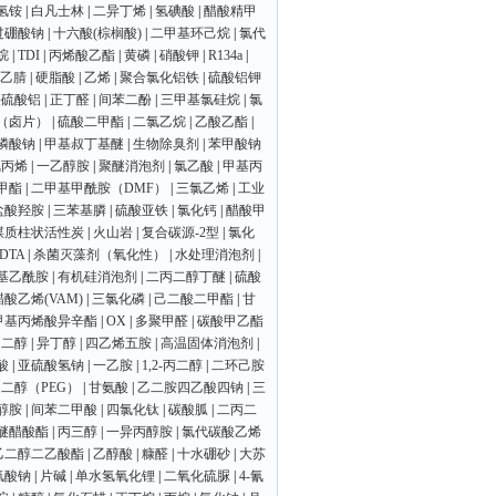
氢铵
|
白凡士林
|
二异丁烯
|
氢碘酸
|
醋酸精甲
过硼酸钠
|
十六酸(棕榈酸)
|
二甲基环己烷
|
氯代
烷
|
TDI
|
丙烯酸乙酯
|
黄磷
|
硝酸钾
|
R134a
|
乙腈
|
硬脂酸
|
乙烯
|
聚合氯化铝铁
|
硫酸铝钾
铁硫酸铝
|
正丁醛
|
间苯二酚
|
三甲基氯硅烷
|
氯
（卤片）
|
硫酸二甲酯
|
二氯乙烷
|
乙酸乙酯
|
磷酸钠
|
甲基叔丁基醚
|
生物除臭剂
|
苯甲酸钠
氟丙烯
|
一乙醇胺
|
聚醚消泡剂
|
氯乙酸
|
甲基丙
甲酯
|
二甲基甲酰胺（DMF）
|
三氯乙烯
|
工业
盐酸羟胺
|
三苯基膦
|
硫酸亚铁
|
氯化钙
|
醋酸甲
煤质柱状活性炭
|
火山岩
|
复合碳源-2型
|
氯化
DTA
|
杀菌灭藻剂（氧化性）
|
水处理消泡剂
|
基乙酰胺
|
有机硅消泡剂
|
二丙二醇丁醚
|
硫酸
醋酸乙烯(VAM)
|
三氯化磷
|
己二酸二甲酯
|
甘
甲基丙烯酸异辛酯
|
OX
|
多聚甲醛
|
碳酸甲乙酯
乙二醇
|
异丁醇
|
四乙烯五胺
|
高温固体消泡剂
|
酸
|
亚硫酸氢钠
|
一乙胺
|
1,2-丙二醇
|
二环己胺
二醇（PEG）
|
甘氨酸
|
乙二胺四乙酸四钠
|
三
醇胺
|
间苯二甲酸
|
四氯化钛
|
碳酸胍
|
二丙二
醚醋酸酯
|
丙三醇
|
一异丙醇胺
|
氯代碳酸乙烯
乙二醇二乙酸酯
|
乙醇酸
|
糠醛
|
十水硼砂
|
大苏
氯酸钠
|
片碱
|
单水氢氧化锂
|
二氧化硫脲
|
4-氰