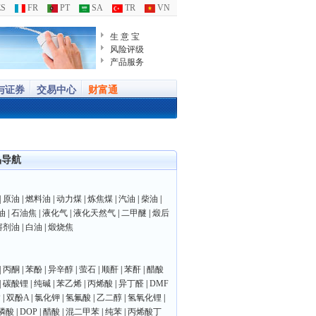
S
FR
PT
SA
TR
VN
生 意 宝
风险评级
产品服务
与证券
交易中心
财富通
品导航
|
原油
|
燃料油
|
动力煤
|
炼焦煤
|
汽油
|
柴油
|
油
|
石油焦
|
液化气
|
液化天然气
|
二甲醚
|
煅后
溶剂油
|
白油
|
煅烧焦
|
丙酮
|
苯酚
|
异辛醇
|
萤石
|
顺酐
|
苯酐
|
醋酸
|
碳酸锂
|
纯碱
|
苯乙烯
|
丙烯酸
|
异丁醛
|
DMF
P
|
双酚A
|
氯化钾
|
氢氟酸
|
乙二醇
|
氢氧化锂
|
磷酸
|
DOP
|
醋酸
|
混二甲苯
|
纯苯
|
丙烯酸丁