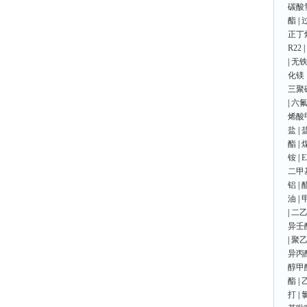
碳酸
酯
|
正丁
R22
|
|
无
化镁
三聚
|
六
烯酸
盐
|
酯
|
铵
|
E
二甲
铝
|
油
|
|
二
异壬
|
聚乙
异丙
醇甲
酯
|
打
|