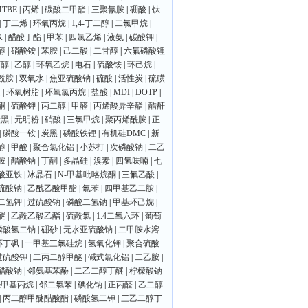
MTBE
|
丙烯
|
碳酸二甲酯
|
三聚氰胺
|
硼酸
|
钛
|
丁二烯
|
环氧丙烷
|
1,4-丁二醇
|
二氯甲烷
|
K
|
醋酸丁酯
|
甲苯
|
四氯乙烯
|
液氨
|
碳酸钾
|
醇
|
硝酸铵
|
苯胺
|
己二酸
|
二甘醇
|
六氟磷酸锂
丁醇
|
乙醇
|
环氧乙烷
|
电石
|
硫酸铵
|
环己烷
|
酰胺
|
双氧水
|
焦亚硫酸钠
|
硫酸
|
活性炭
|
硫磺
素
|
环氧树脂
|
环氧氯丙烷
|
盐酸
|
MDI
|
DOTP
|
酮
|
硫酸钾
|
丙二醇
|
甲醛
|
丙烯酸异辛酯
|
醋酐
炭黑
|
元明粉
|
硝酸
|
三氯甲烷
|
聚丙烯酰胺
|
正
|
磷酸一铵
|
炭黑
|
磷酸铁锂
|
有机硅DMC
|
新
醇
|
甲酸
|
聚合氯化铝
|
小苏打
|
次磷酸钠
|
二乙
胺
|
醋酸钠
|
丁酮
|
多晶硅
|
溴素
|
四氢呋喃
|
七
酸亚铁
|
冰晶石
|
N-甲基吡咯烷酮
|
三氟乙酸
|
硫酸钠
|
乙酰乙酸甲酯
|
氯苯
|
四甲基乙二胺
|
二氢钾
|
过硫酸钠
|
磷酸二氢钠
|
甲基环己烷
|
醚
|
乙酰乙酸乙酯
|
硫酰氯
|
1.4二氧六环
|
葡萄
磷酸氢二钠
|
硼砂
|
无水亚硫酸钠
|
二甲胺水溶
环丁砜
|
一甲基三氯硅烷
|
氢氧化钾
|
聚合硫酸
过硫酸钾
|
二丙二醇甲醚
|
碱式氯化铝
|
二乙胺
|
醋酸钠
|
邻氨基苯酚
|
二乙二醇丁醚
|
柠檬酸钠
羟甲基丙烷
|
邻二氯苯
|
碘化钠
|
正丙醛
|
乙二醇
|
丙二醇甲醚醋酸酯
|
磷酸氢二钾
|
三乙二醇丁