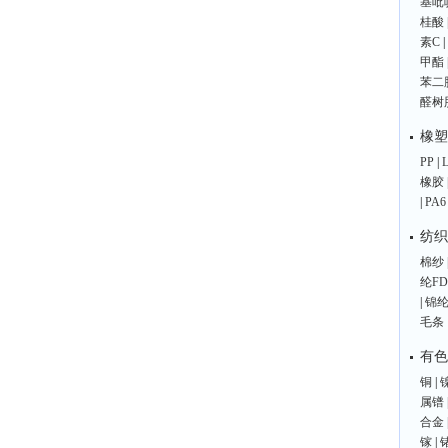
基吡
桂酸
素C
|
甲酯
苯二
醛树
橡塑
PP
|
橡胶
|
PA6
纺织
棉纱
纶FD
|
锦纶
毛条
有色
铜
|
属镨
合金
镓
|