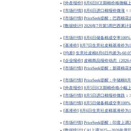
[
外盘报价
]
8月6日ICE期棉价格微幅
[
市场行情
]
8月6日进口棉报价微涨
↑
2
[
市场行情
]
PriceSeek提醒：巴西
[
数据统计
]
2026年7月第5周巴西累计
[
市场行情
]
8月6日储备棉成交率100% 
[
基准价
]
8月7日生意社皮棉基准价为177
[
均差
]
生意社皮棉8月6日均差为-60.
[
企业报价
]
皮棉商品报价动态（2026-0
[
市场行情
]
PriceSeek提醒：新疆
[
市场行情
]
PriceSeek提醒：中储棉
[
外盘报价
]
8月5日ICE期棉价格小幅
[
市场行情
]
8月5日进口棉报价微跌
↓
2
[
市场行情
]
8月5日储备棉成交率100% 
[
基准价
]
8月6日生意社皮棉基准价为175
[
市场行情
]
PriceSeek提醒：印度上
[
数据统计
]
CAI上调2025—2026年