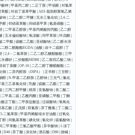
甲酸钾
|
甲基丙二醇
|
二正丁胺
|
甲缩醛
|
对氯苯
对苯醌
|
对叔丁基苯甲酸
|
AES 脂肪醇聚氧乙烯
酸钠
|
二乙二醇二甲醚
|
无水三氯化铝
|
2,4-二
甲醛
|
邻硝基苯酚
|
间硝基甲苯
|
氨基磺酸
|
二
醇
|
二甲基乙醇胺
|
甲基丙烯酸羟丙酯
|
乙二醇
醚
|
五水偏硅酸钠
|
氢溴酸
|
间甲苯胺
|
环戊酮
|
酸二甲酯
|
碳酸二乙酯
|
亚硝酸钠
|
乙二醛水溶
乙二醇二醋酸酯EGDA
|
油酸
|
叔十二硫醇
|
丁
酐
|
2,4－二氯苯胺
|
二乙二醇乙醚醋酸酯
|
三甲
五水硼砂
|
二价酸酯MDBE
|
乙二胺四乙酸二钠
|
醇叔丁基醚
|
OP-10
|
二乙二醇丁醚醋酸酯
|
二
化铜
|
二异丙醇胺（DIPA）
|
正辛醇
|
三甘醇
|
酮醇
|
N-甲基二乙醇胺
|
乙醇钠
|
三光气
|
氟化
苄基三乙基氯化铵
|
乳酸
|
硫酸二乙酯
|
丁二酸
酯
|
三丙二醇甲醚
|
精萘
|
亚氯酸钠
|
癸二酸二
|
二甲基二硫
|
乙酰丙酮
|
亚磷酸二甲酯
|
丁酮
钛酸正丁酯
|
二甲胺盐酸盐
|
过碳酸钠
|
氢氧化
羟基乙酸
|
正戊腈
|
双氰胺
|
异丁酰氯
|
丁二酸二
3,5-二氯苯胺
|
甲基丙烯酸缩水甘油酯
|
过氧化
丁醇
|
间氨基苯酚
|
碘化铵
|
氯化锌
|
硫氰酸钠
|
间二甲苯酚
|
三氯乙酸甲酯
|
异辛酸钠
|
1-溴丁
碘
|
D40
|
异丁酸
|
溴化钠
|
酒石酸
|
D80
|
烧碱
|