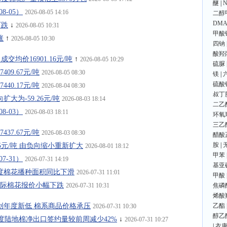
醚
|
8-05）
2026-08-05 14:16
二醇
DMA
下跌
↓
2026-08-05 10:31
甲酸
涨
↑
2026-08-05 10:30
四钠
酸羟
成交均价16901.16元/吨
↑
2026-08-05 10:29
硫脲
09.67元/吨
2026-08-05 08:30
镁
|
硫酸
40.17元/吨
2026-08-04 08:30
叔丁
大为-59.26元/吨
2026-08-03 18:14
二乙
8-03）
2026-08-03 18:11
环氧
三乙
37.67元/吨
2026-08-03 08:30
醋酸
胺
|
25元/吨 由负向缩小重新扩大
2026-08-01 18:12
甲苯
7-31）
2026-07-31 14:19
基亚
新年度棉花播种面积同比下滑
2026-07-31 11:01
甲酸
0日国际棉花报价小幅下跌
2026-07-31 10:31
焦磷
烯酸
出口创年度新低 棉系商品价格承压
乙酯
2026-07-31 10:30
醇乙
/26年度陆地棉净出口签约量较前周减少42%
↓
2026-07-31 10:27
|
衣