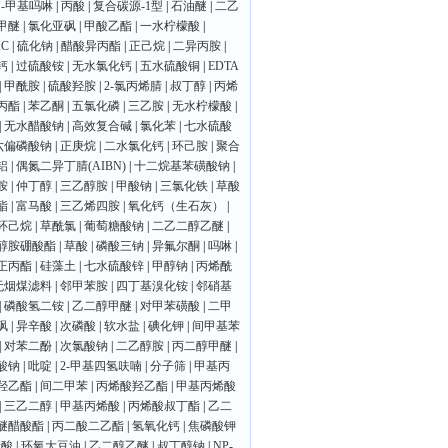
N-甲基吗啉
|
丙酸
|
复合碳源-1型
|
石油醚
|
二乙
甲醚
|
氯化亚砜
|
甲酸乙酯
|
一水柠檬酸
|
C
|
硫化钠
|
醋酸异丙酯
|
正己烷
|
二异丙胺
|
钙
|
过硫酸铵
|
无水氯化钙
|
五水硫酸铜
|
EDTA
|
甲酰胺
|
硫酸羟胺
|
2-氯丙烯腈
|
叔丁醇
|
丙烯
丙酯
|
苯乙酮
|
五氯化磷
|
三乙胺
|
无水柠檬酸
|
|
无水醋酸钠
|
高效复合碱
|
氯化苯
|
七水硫酸
六偏磷酸钠
|
正庚烷
|
二水氯化钙
|
环己胺
|
聚合
铝
|
偶氮二异丁腈(AIBN)
|
十二烷基苯磺酸钠
|
胺
|
仲丁醇
|
三乙醇胺
|
甲酸钠
|
三氯化铁
|
草酸
酯
|
富马酸
|
三乙烯四胺
|
氧化钙（生石灰）
|
环己烷
|
草酰氯
|
葡萄糖酸钠
|
二乙二醇乙醚
|
醇胺硼酸酯
|
草酸
|
磷酸三钠
|
异氟尔酮
|
吗啉
|
正丙酯
|
硅藻土
|
七水硫酸锌
|
甲醇钠
|
丙烯酰
无烟煤滤料
|
邻甲苯胺
|
四丁基溴化铵
|
邻硝基
|
磷酸氢二铵
|
乙二醇甲醚
|
对甲苯磺酸
|
二甲
砜
|
异辛酸
|
次磷酸
|
软水盐
|
碘化钾
|
间甲基苯
|
对苯二酚
|
次氯酸钠
|
二乙醇胺
|
丙二醇甲醚
|
酸钠
|
吡啶
|
2-甲基四氢呋喃
|
分子筛
|
甲基丙
羟乙酯
|
间二甲苯
|
丙烯酸羟乙酯
|
甲基丙烯酸
|
三乙二醇
|
甲基丙烯酸
|
丙烯酸叔丁酯
|
乙二
醚醋酸酯
|
丙二酸二乙酯
|
氢氧化钙
|
焦磷酸钾
康酸
|
环氧大豆油
|
乙二醇乙醚
|
叔丁醇钠
|
NP-