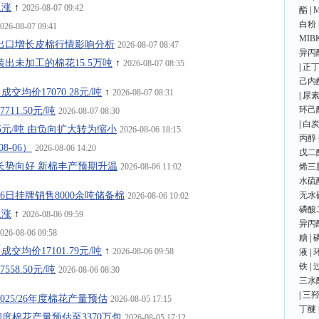
上涨
↑
2026-08-07 09:42
酯
|
白粉
026-08-07 09:41
MIB
棉花出口增长皮棉行情影响分析
2026-08-07 08:47
异丙
装出未加工的棉花15.5万吨
↑
2026-08-07 08:35
|
正
己内
成交均价17070.28元/吨
↑
2026-08-07 08:31
|
尿
环己
11.50元/吨
2026-08-07 08:30
|
白
05元/吨 由负向扩大转为缩小
2026-08-06 18:15
丙醇
8-06）
2026-08-06 14:20
戊二
棉花长势向好 新棉丰产预期升温
2026-08-06 11:02
烯三
水硫
8月6日挂牌销售8000余吨储备棉
无水
2026-08-06 10:02
磷酸
上涨
↑
2026-08-06 09:59
异丙
026-08-06 09:58
糖
|
成交均价17101.79元/吨
↑
2026-08-06 09:58
液
|
铁
|
58.50元/吨
2026-08-06 08:30
三水
|
三
调2025/26年度棉花产量预估
2026-08-05 17:15
丁醚
度印度棉花产量预估至3370万包
2026-08-05 17:12