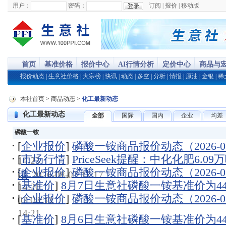
用户：
密码：
订阅
|
报价
|
移动版
首页
基准价格
报价中心
AI行情分析
定价中心
商品与
报价动态
|
生意社价格
|
大宗榜
|
快讯
|
动态
|
多空
|
分析
|
情报
|
原油
|
金银
|
稀
本社首页
>
商品动态
>
化工最新动态
化工最新动态
全部
国际
国内
企业
均差
磷酸一铵
[
企业报价
]
磷酸一铵商品报价动态（2026-08
[
市场行情
]
PriceSeek提醒：中化化肥6.
14:23
[
企业报价
]
磷酸一铵商品报价动态（2026-08
港
2026-08-07 17:17
[
基准价
]
8月7日生意社磷酸一铵基准价为4450
14:20
[
企业报价
]
磷酸一铵商品报价动态（2026-08
07 08:30
14:21
[
基准价
]
8月6日生意社磷酸一铵基准价为4450