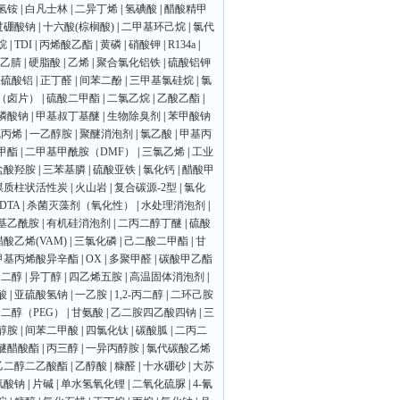
氢铵
|
白凡士林
|
二异丁烯
|
氢碘酸
|
醋酸精甲
过硼酸钠
|
十六酸(棕榈酸)
|
二甲基环己烷
|
氯代
烷
|
TDI
|
丙烯酸乙酯
|
黄磷
|
硝酸钾
|
R134a
|
乙腈
|
硬脂酸
|
乙烯
|
聚合氯化铝铁
|
硫酸铝钾
铁硫酸铝
|
正丁醛
|
间苯二酚
|
三甲基氯硅烷
|
氯
（卤片）
|
硫酸二甲酯
|
二氯乙烷
|
乙酸乙酯
|
磷酸钠
|
甲基叔丁基醚
|
生物除臭剂
|
苯甲酸钠
氟丙烯
|
一乙醇胺
|
聚醚消泡剂
|
氯乙酸
|
甲基丙
甲酯
|
二甲基甲酰胺（DMF）
|
三氯乙烯
|
工业
盐酸羟胺
|
三苯基膦
|
硫酸亚铁
|
氯化钙
|
醋酸甲
煤质柱状活性炭
|
火山岩
|
复合碳源-2型
|
氯化
DTA
|
杀菌灭藻剂（氧化性）
|
水处理消泡剂
|
基乙酰胺
|
有机硅消泡剂
|
二丙二醇丁醚
|
硫酸
醋酸乙烯(VAM)
|
三氯化磷
|
己二酸二甲酯
|
甘
甲基丙烯酸异辛酯
|
OX
|
多聚甲醛
|
碳酸甲乙酯
乙二醇
|
异丁醇
|
四乙烯五胺
|
高温固体消泡剂
|
酸
|
亚硫酸氢钠
|
一乙胺
|
1,2-丙二醇
|
二环己胺
二醇（PEG）
|
甘氨酸
|
乙二胺四乙酸四钠
|
三
醇胺
|
间苯二甲酸
|
四氯化钛
|
碳酸胍
|
二丙二
醚醋酸酯
|
丙三醇
|
一异丙醇胺
|
氯代碳酸乙烯
乙二醇二乙酸酯
|
乙醇酸
|
糠醛
|
十水硼砂
|
大苏
氯酸钠
|
片碱
|
单水氢氧化锂
|
二氧化硫脲
|
4-氰