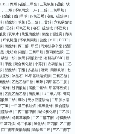
MTBE
|
丙烯
|
碳酸二甲酯
|
三聚氰胺
|
硼酸
|
钛
|
丁二烯
|
环氧丙烷
|
1,4-丁二醇
|
二氯甲烷
|
K
|
醋酸丁酯
|
甲苯
|
四氯乙烯
|
液氨
|
碳酸钾
|
醇
|
硝酸铵
|
苯胺
|
己二酸
|
二甘醇
|
六氟磷酸锂
丁醇
|
乙醇
|
环氧乙烷
|
电石
|
硫酸铵
|
环己烷
|
酰胺
|
双氧水
|
焦亚硫酸钠
|
硫酸
|
活性炭
|
硫磺
素
|
环氧树脂
|
环氧氯丙烷
|
盐酸
|
MDI
|
DOTP
|
酮
|
硫酸钾
|
丙二醇
|
甲醛
|
丙烯酸异辛酯
|
醋酐
炭黑
|
元明粉
|
硝酸
|
三氯甲烷
|
聚丙烯酰胺
|
正
|
磷酸一铵
|
炭黑
|
磷酸铁锂
|
有机硅DMC
|
新
醇
|
甲酸
|
聚合氯化铝
|
小苏打
|
次磷酸钠
|
二乙
胺
|
醋酸钠
|
丁酮
|
多晶硅
|
溴素
|
四氢呋喃
|
七
酸亚铁
|
冰晶石
|
N-甲基吡咯烷酮
|
三氟乙酸
|
硫酸钠
|
乙酰乙酸甲酯
|
氯苯
|
四甲基乙二胺
|
二氢钾
|
过硫酸钠
|
磷酸二氢钠
|
甲基环己烷
|
醚
|
乙酰乙酸乙酯
|
硫酰氯
|
1.4二氧六环
|
葡萄
磷酸氢二钠
|
硼砂
|
无水亚硫酸钠
|
二甲胺水溶
环丁砜
|
一甲基三氯硅烷
|
氢氧化钾
|
聚合硫酸
过硫酸钾
|
二丙二醇甲醚
|
碱式氯化铝
|
二乙胺
|
醋酸钠
|
邻氨基苯酚
|
二乙二醇丁醚
|
柠檬酸钠
羟甲基丙烷
|
邻二氯苯
|
碘化钠
|
正丙醛
|
乙二醇
|
丙二醇甲醚醋酸酯
|
磷酸氢二钾
|
三乙二醇丁