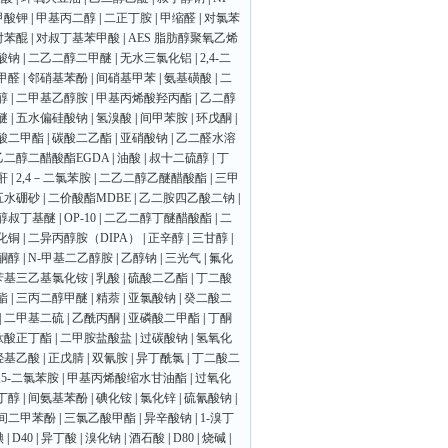
甲酸钾
|
甲基丙二醇
|
二正丁胺
|
甲缩醛
|
对氯苯
对苯醌
|
对叔丁基苯甲酸
|
AES 脂肪醇聚氧乙烯
酸钠
|
二乙二醇二甲醚
|
无水三氯化铝
|
2,4-二
甲醛
|
邻硝基苯酚
|
间硝基甲苯
|
氨基磺酸
|
二
醇
|
二甲基乙醇胺
|
甲基丙烯酸羟丙酯
|
乙二醇
醚
|
五水偏硅酸钠
|
氢溴酸
|
间甲苯胺
|
环戊酮
|
酸二甲酯
|
碳酸二乙酯
|
亚硝酸钠
|
乙二醛水溶
乙二醇二醋酸酯EGDA
|
油酸
|
叔十二硫醇
|
丁
酐
|
2,4－二氯苯胺
|
二乙二醇乙醚醋酸酯
|
三甲
五水硼砂
|
二价酸酯MDBE
|
乙二胺四乙酸二钠
|
醇叔丁基醚
|
OP-10
|
二乙二醇丁醚醋酸酯
|
二
化铜
|
二异丙醇胺（DIPA）
|
正辛醇
|
三甘醇
|
酮醇
|
N-甲基二乙醇胺
|
乙醇钠
|
三光气
|
氟化
苄基三乙基氯化铵
|
乳酸
|
硫酸二乙酯
|
丁二酸
酯
|
三丙二醇甲醚
|
精萘
|
亚氯酸钠
|
癸二酸二
|
二甲基二硫
|
乙酰丙酮
|
亚磷酸二甲酯
|
丁酮
钛酸正丁酯
|
二甲胺盐酸盐
|
过碳酸钠
|
氢氧化
羟基乙酸
|
正戊腈
|
双氰胺
|
异丁酰氯
|
丁二酸二
3,5-二氯苯胺
|
甲基丙烯酸缩水甘油酯
|
过氧化
丁醇
|
间氨基苯酚
|
碘化铵
|
氯化锌
|
硫氰酸钠
|
间二甲苯酚
|
三氯乙酸甲酯
|
异辛酸钠
|
1-溴丁
碘
|
D40
|
异丁酸
|
溴化钠
|
酒石酸
|
D80
|
烧碱
|