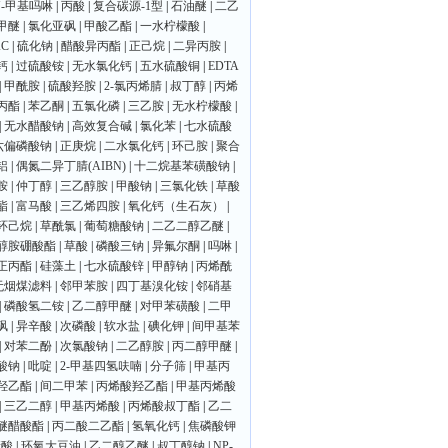
N-甲基吗啉
|
丙酸
|
复合碳源-1型
|
石油醚
|
二乙
甲醚
|
氯化亚砜
|
甲酸乙酯
|
一水柠檬酸
|
C
|
硫化钠
|
醋酸异丙酯
|
正己烷
|
二异丙胺
|
钙
|
过硫酸铵
|
无水氯化钙
|
五水硫酸铜
|
EDTA
|
甲酰胺
|
硫酸羟胺
|
2-氯丙烯腈
|
叔丁醇
|
丙烯
丙酯
|
苯乙酮
|
五氯化磷
|
三乙胺
|
无水柠檬酸
|
|
无水醋酸钠
|
高效复合碱
|
氯化苯
|
七水硫酸
六偏磷酸钠
|
正庚烷
|
二水氯化钙
|
环己胺
|
聚合
铝
|
偶氮二异丁腈(AIBN)
|
十二烷基苯磺酸钠
|
胺
|
仲丁醇
|
三乙醇胺
|
甲酸钠
|
三氯化铁
|
草酸
酯
|
富马酸
|
三乙烯四胺
|
氧化钙（生石灰）
|
环己烷
|
草酰氯
|
葡萄糖酸钠
|
二乙二醇乙醚
|
醇胺硼酸酯
|
草酸
|
磷酸三钠
|
异氟尔酮
|
吗啉
|
正丙酯
|
硅藻土
|
七水硫酸锌
|
甲醇钠
|
丙烯酰
无烟煤滤料
|
邻甲苯胺
|
四丁基溴化铵
|
邻硝基
|
磷酸氢二铵
|
乙二醇甲醚
|
对甲苯磺酸
|
二甲
砜
|
异辛酸
|
次磷酸
|
软水盐
|
碘化钾
|
间甲基苯
|
对苯二酚
|
次氯酸钠
|
二乙醇胺
|
丙二醇甲醚
|
酸钠
|
吡啶
|
2-甲基四氢呋喃
|
分子筛
|
甲基丙
羟乙酯
|
间二甲苯
|
丙烯酸羟乙酯
|
甲基丙烯酸
|
三乙二醇
|
甲基丙烯酸
|
丙烯酸叔丁酯
|
乙二
醚醋酸酯
|
丙二酸二乙酯
|
氢氧化钙
|
焦磷酸钾
康酸
|
环氧大豆油
|
乙二醇乙醚
|
叔丁醇钠
|
NP-