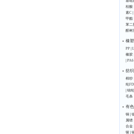
基吡
桂酸
素C
|
甲酯
苯二
醛树
橡塑
PP
|
橡胶
|
PA6
纺织
棉纱
纶FD
|
锦纶
毛条
有色
铜
|
属镨
合金
镓
|