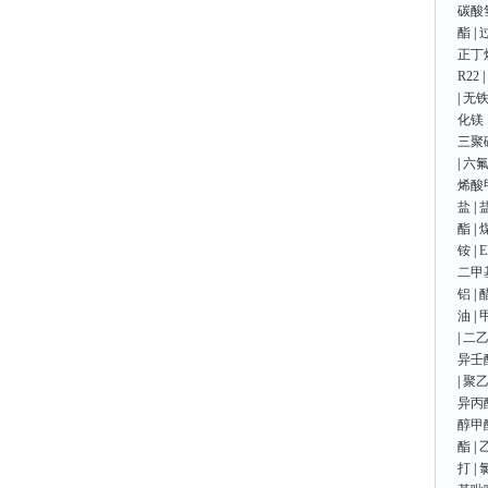
碳酸
酯
|
正丁
R22
|
|
无
化镁
三聚
|
六
烯酸
盐
|
酯
|
铵
|
E
二甲
铝
|
油
|
|
二
异壬
|
聚乙
异丙
醇甲
酯
|
打
|