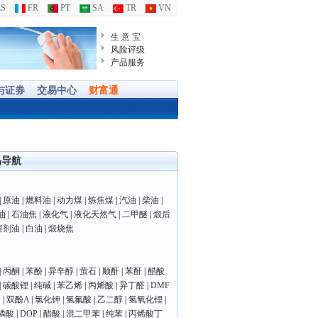
S
FR
PT
SA
TR
VN
生 意 宝
风险评级
产品服务
与证券
交易中心
财富通
品导航
|
原油
|
燃料油
|
动力煤
|
炼焦煤
|
汽油
|
柴油
|
油
|
石油焦
|
液化气
|
液化天然气
|
二甲醚
|
煅后
溶剂油
|
白油
|
煅烧焦
|
丙酮
|
苯酚
|
异辛醇
|
萤石
|
顺酐
|
苯酐
|
醋酸
|
碳酸锂
|
纯碱
|
苯乙烯
|
丙烯酸
|
异丁醛
|
DMF
P
|
双酚A
|
氯化钾
|
氢氟酸
|
乙二醇
|
氢氧化锂
|
磷酸
|
DOP
|
醋酸
|
混二甲苯
|
纯苯
|
丙烯酸丁