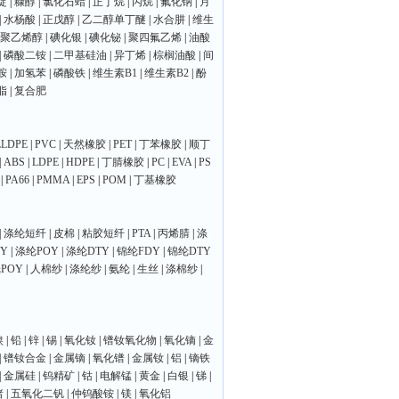
啶
|
糠醇
|
氯化石蜡
|
正丁烷
|
丙烷
|
氟化钠
|
月
|
水杨酸
|
正戊醇
|
乙二醇单丁醚
|
水合肼
|
维生
聚乙烯醇
|
碘化银
|
碘化铋
|
聚四氟乙烯
|
油酸
|
磷酸二铵
|
二甲基硅油
|
异丁烯
|
棕榈油酸
|
间
胺
|
加氢苯
|
磷酸铁
|
维生素B1
|
维生素B2
|
酚
脂
|
复合肥
LLDPE
|
PVC
|
天然橡胶
|
PET
|
丁苯橡胶
|
顺丁
|
ABS
|
LDPE
|
HDPE
|
丁腈橡胶
|
PC
|
EVA
|
PS
|
PA66
|
PMMA
|
EPS
|
POM
|
丁基橡胶
|
涤纶短纤
|
皮棉
|
粘胶短纤
|
PTA
|
丙烯腈
|
涤
Y
|
涤纶POY
|
涤纶DTY
|
锦纶FDY
|
锦纶DTY
POY
|
人棉纱
|
涤纶纱
|
氨纶
|
生丝
|
涤棉纱
|
镍
|
铅
|
锌
|
锡
|
氧化钕
|
镨钕氧化物
|
氧化镝
|
金
|
镨钕合金
|
金属镝
|
氧化镨
|
金属钕
|
铝
|
镝铁
|
金属硅
|
钨精矿
|
钴
|
电解锰
|
黄金
|
白银
|
锑
|
锗
|
五氧化二钒
|
仲钨酸铵
|
镁
|
氧化铝