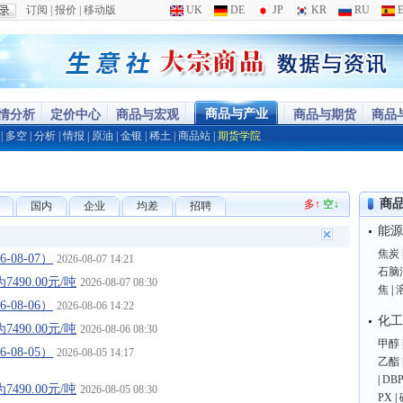
订阅
|
报价
|
移动版
UK
DE
JP
KR
RU
E
商品与产业
行情分析
定价中心
商品与宏观
商品与期货
商品
|
多空
|
分析
|
情报
|
原油
|
金银
|
稀土
|
商品站
|
期货学院
商
多↑
空↓
国内
企业
均差
招聘
能源
焦炭
08-07）
2026-08-07 14:21
石脑
90.00元/吨
2026-08-07 08:30
焦
|
08-06）
2026-08-06 14:22
化工
90.00元/吨
2026-08-06 08:30
甲醇
08-05）
2026-08-05 14:17
乙酯
|
DB
90.00元/吨
2026-08-05 08:30
PX
|