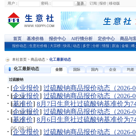
用户：
密码：
订阅
|
报价
|
移动版
首页
基准价格
报价中心
AI行情分析
定价中心
商品与
报价动态
|
生意社价格
|
大宗榜
|
快讯
|
动态
|
多空
|
分析
|
情报
|
原油
|
金银
|
稀
本社首页
>
商品动态
>
化工最新动态
化工最新动态
全部
国际
国内
企业
均差
过硫酸钠
[
企业报价
]
过硫酸钠商品报价动态（2026-08
[
企业报价
]
过硫酸钠商品报价动态（2026-08
14:24
[
基准价
]
8月7日生意社过硫酸钠基准价为7440
14:21
[
企业报价
]
过硫酸钠商品报价动态（2026-08
07 08:30
[
基准价
]
8月6日生意社过硫酸钠基准价为7440
14:22
06 08:30
[
企业报价
]
过硫酸钠商品报价动态（2026-08