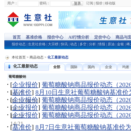
用户：
密码：
订阅
|
报价
|
移动版
首页
基准价格
报价中心
AI行情分析
定价中心
商品与
报价动态
|
生意社价格
|
大宗榜
|
快讯
|
动态
|
多空
|
分析
|
情报
|
原油
|
金银
|
稀
本社首页
>
商品动态
>
化工最新动态
化工最新动态
全部
国际
国内
企业
均差
葡萄糖酸钠
[
企业报价
]
葡萄糖酸钠商品报价动态（2026-0
[
基准价
]
8月10日生意社葡萄糖酸钠基准价为45
14:17
[
企业报价
]
葡萄糖酸钠商品报价动态（2026-0
08-10 08:30
[
企业报价
]
葡萄糖酸钠商品报价动态（2026-0
14:15
[
企业报价
]
葡萄糖酸钠商品报价动态（2026-0
14:23
14:21
[
基准价
]
8月7日生意社葡萄糖酸钠基准价为44