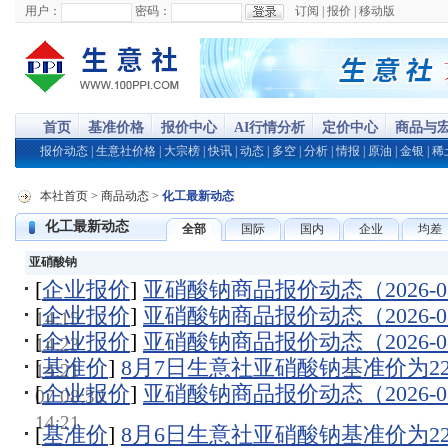
用户：
密码：
订阅
|
报价
|
移动版
首页
基准价格
报价中心
AI行情分析
定价中心
商品与
报价动态
|
生意社价格
|
大宗榜
|
快讯
|
动态
|
多空
|
分析
|
情报
|
原油
|
金银
|
稀
本社首页
>
商品动态
>
化工最新动态
化工最新动态
全部
国际
国内
企业
均差
亚硝酸钠
[
企业报价
]
亚硝酸钠商品报价动态（2026-08
[
企业报价
]
亚硝酸钠商品报价动态（2026-08
14:15
[
企业报价
]
亚硝酸钠商品报价动态（2026-08
14:23
[
基准价
]
8月7日生意社亚硝酸钠基准价为2200
14:21
[
企业报价
]
亚硝酸钠商品报价动态（2026-08
07 08:30
14:21
[
基准价
]
8月6日生意社亚硝酸钠基准价为2200