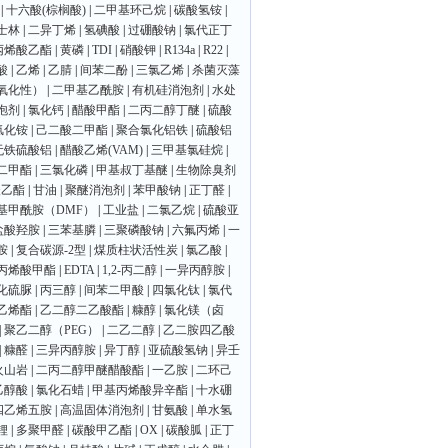
|
十六酸(棕榈酸)
|
二甲基环己烷
|
碳酸氢铵
|
士林
|
二异丁烯
|
氢碘酸
|
过硼酸钠
|
氯代正丁
丙烯酸乙酯
|
黄磷
|
TDI
|
硝酸钾
|
R134a
|
R22
|
酸
|
乙烯
|
乙腈
|
间苯二酚
|
三氯乙烯
|
杀菌灭藻
氧化性）
|
二甲基乙酰胺
|
有机硅消泡剂
|
水处
泡剂
|
氯化钙
|
醋酸甲酯
|
二丙二醇丁醚
|
硫酸
氯化铵
|
己二酸二甲酯
|
聚合氯化铝铁
|
硫酸铝
无铁硫酸铝
|
醋酸乙烯(VAM)
|
三甲基氯硅烷
|
二甲酯
|
三氯化磷
|
甲基叔丁基醚
|
生物除臭剂
酸乙酯
|
甘油
|
聚醚消泡剂
|
苯甲酸钠
|
正丁醛
|
基甲酰胺（DMF）
|
工业盐
|
二氯乙烷
|
硫酸亚
盐酸羟胺
|
三苯基膦
|
三聚磷酸钠
|
六氟丙烯
|
一
胺
|
复合碳源-2型
|
煤质柱状活性炭
|
氯乙酸
|
丙烯酸甲酯
|
EDTA
|
1,2-丙二醇
|
一异丙醇胺
|
化硫脲
|
丙三醇
|
间苯二甲酸
|
四氯化钛
|
氯代
乙烯酯
|
乙二醇二乙酸酯
|
糠醇
|
氯化镁（卤
|
聚乙二醇（PEG）
|
二乙二醇
|
乙二胺四乙酸
|
糠醛
|
三异丙醇胺
|
异丁醇
|
亚硫酸氢钠
|
异壬
火山岩
|
二丙二醇甲醚醋酸酯
|
一乙胺
|
二环己
乙醇酸
|
氯化石蜡
|
甲基丙烯酸异辛酯
|
十水硼
四乙烯五胺
|
高温固体消泡剂
|
甘氨酸
|
单水氢
锂
|
多聚甲醛
|
碳酸甲乙酯
|
OX
|
碳酸胍
|
正丁