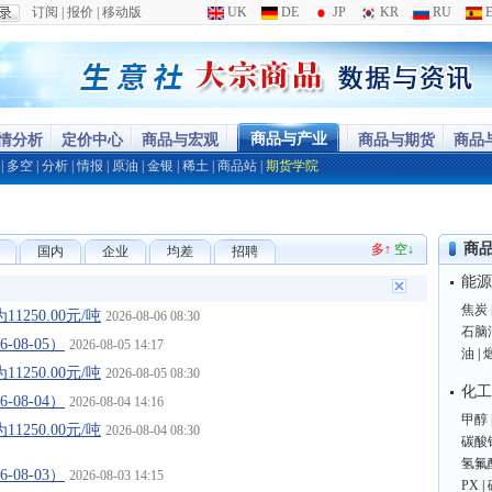
订阅
|
报价
|
移动版
UK
DE
JP
KR
RU
E
商品与产业
行情分析
定价中心
商品与宏观
商品与期货
商品
|
多空
|
分析
|
情报
|
原油
|
金银
|
稀土
|
商品站
|
期货学院
商
多↑
空↓
国内
企业
均差
招聘
能源
焦炭
250.00元/吨
2026-08-06 08:30
石脑
08-05）
2026-08-05 14:17
油
|
250.00元/吨
2026-08-05 08:30
化工
08-04）
2026-08-04 14:16
甲醇
250.00元/吨
2026-08-04 08:30
碳酸
氢氟
08-03）
2026-08-03 14:15
PX
|