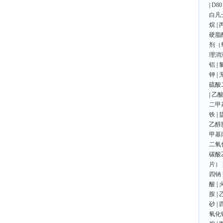
|
D80
白凡
烷
|
硬脂
剂（
理消
铝
|
钾
|
硫酸
|
乙
二甲
铁
|
乙醇
甲基
二氧
碳酸
片）
四钠
酸
|
胺
|
砂
|
氧化