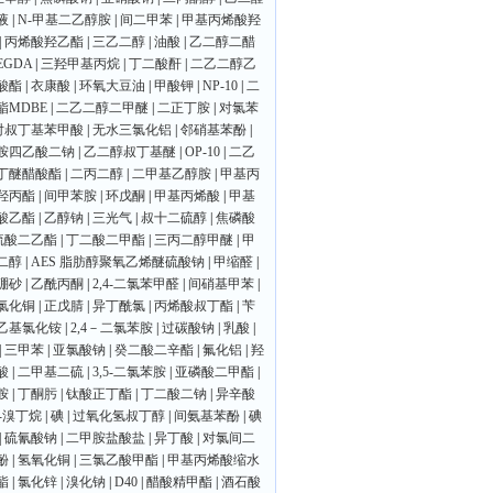
液
|
N-甲基二乙醇胺
|
间二甲苯
|
甲基丙烯酸羟
|
丙烯酸羟乙酯
|
三乙二醇
|
油酸
|
乙二醇二醋
EGDA
|
三羟甲基丙烷
|
丁二酸酐
|
二乙二醇乙
酸酯
|
衣康酸
|
环氧大豆油
|
甲酸钾
|
NP-10
|
二
酯MDBE
|
二乙二醇二甲醚
|
二正丁胺
|
对氯苯
对叔丁基苯甲酸
|
无水三氯化铝
|
邻硝基苯酚
|
胺四乙酸二钠
|
乙二醇叔丁基醚
|
OP-10
|
二乙
丁醚醋酸酯
|
二丙二醇
|
二甲基乙醇胺
|
甲基丙
羟丙酯
|
间甲苯胺
|
环戊酮
|
甲基丙烯酸
|
甲基
酸乙酯
|
乙醇钠
|
三光气
|
叔十二硫醇
|
焦磷酸
硫酸二乙酯
|
丁二酸二甲酯
|
三丙二醇甲醚
|
甲
二醇
|
AES 脂肪醇聚氧乙烯醚硫酸钠
|
甲缩醛
|
硼砂
|
乙酰丙酮
|
2,4-二氯苯甲醛
|
间硝基甲苯
|
氯化铜
|
正戊腈
|
异丁酰氯
|
丙烯酸叔丁酯
|
苄
乙基氯化铵
|
2,4－二氯苯胺
|
过碳酸钠
|
乳酸
|
|
三甲苯
|
亚氯酸钠
|
癸二酸二辛酯
|
氟化铝
|
羟
酸
|
二甲基二硫
|
3,5-二氯苯胺
|
亚磷酸二甲酯
|
胺
|
丁酮肟
|
钛酸正丁酯
|
丁二酸二钠
|
异辛酸
1-溴丁烷
|
碘
|
过氧化氢叔丁醇
|
间氨基苯酚
|
碘
|
硫氰酸钠
|
二甲胺盐酸盐
|
异丁酸
|
对氯间二
酚
|
氢氧化铜
|
三氯乙酸甲酯
|
甲基丙烯酸缩水
酯
|
氯化锌
|
溴化钠
|
D40
|
醋酸精甲酯
|
酒石酸