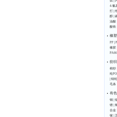
烷
|
4-
打
|
醇
|
油酸
酸铁
橡塑
PP
|
橡胶
PA66
纺织
棉纱
纶PO
|
锦纶
毛条
有色
铜
|
镨
|
合金
镓
|