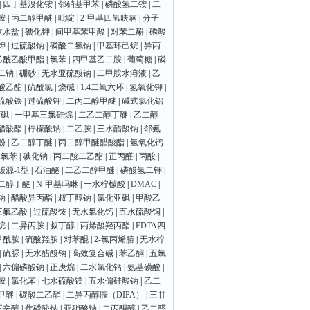
|
四丁基溴化铵
|
邻硝基甲苯
|
磷酸氢二铵
|
二
胺
|
丙二醇甲醚
|
吡啶
|
2-甲基四氢呋喃
|
分子
软水盐
|
碘化钾
|
间甲基苯甲酸
|
对苯二酚
|
磷酸
钾
|
过硫酸钠
|
磷酸二氢钠
|
甲基环己烷
|
异丙
乙酰乙酸甲酯
|
氯苯
|
四甲基乙二胺
|
葡萄糖
|
磷
二钠
|
硼砂
|
无水亚硫酸钠
|
二甲胺水溶液
|
乙
酸乙酯
|
硫酰氯
|
烧碱
|
1.4二氧六环
|
氢氧化钾
|
硫酸铁
|
过硫酸钾
|
二丙二醇甲醚
|
碱式氯化铝
丁砜
|
一甲基三氯硅烷
|
二乙二醇丁醚
|
乙二醇
醋酸酯
|
柠檬酸钠
|
二乙胺
|
三水醋酸钠
|
邻氨
酚
|
乙二醇丁醚
|
丙二醇甲醚醋酸酯
|
氢氧化钙
二氯苯
|
碘化钠
|
丙二酸二乙酯
|
正丙醛
|
丙酸
|
碳源-1型
|
石油醚
|
二乙二醇甲醚
|
磷酸氢二钾
|
二醇丁醚
|
N-甲基吗啉
|
一水柠檬酸
|
DMAC
|
钠
|
醋酸异丙酯
|
叔丁醇钠
|
氯化亚砜
|
甲酸乙
三氟乙酸
|
过硫酸铵
|
无水氯化钙
|
五水硫酸铜
|
烷
|
二异丙胺
|
叔丁醇
|
丙烯酸羟丙酯
|
EDTA四
甲酰胺
|
硫酸羟胺
|
对苯醌
|
2-氯丙烯腈
|
无水柠
|
硫脲
|
无水醋酸钠
|
高效复合碱
|
苯乙酮
|
五氯
|
六偏磷酸钠
|
正庚烷
|
二水氯化钙
|
氨基磺酸
|
胺
|
氯化苯
|
七水硫酸镁
|
五水偏硅酸钠
|
乙二
甲醚
|
碳酸二乙酯
|
二异丙醇胺（DIPA）
|
三甘
正辛醇
|
焦磷酸钠
|
亚硝酸钠
|
二丙酮醇
|
乙二醛