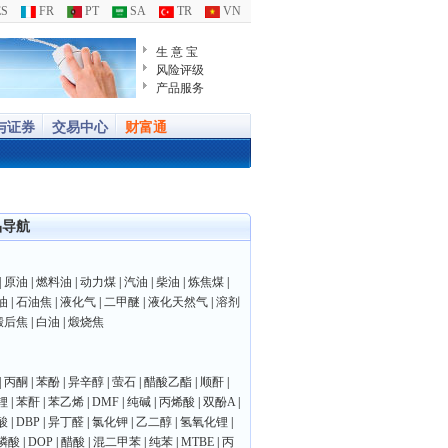
S
FR
PT
SA
TR
VN
生 意 宝
风险评级
产品服务
与证券
交易中心
财富通
品导航
|
原油
|
燃料油
|
动力煤
|
汽油
|
柴油
|
炼焦煤
|
油
|
石油焦
|
液化气
|
二甲醚
|
液化天然气
|
溶剂
煅后焦
|
白油
|
煅烧焦
|
丙酮
|
苯酚
|
异辛醇
|
萤石
|
醋酸乙酯
|
顺酐
|
锂
|
苯酐
|
苯乙烯
|
DMF
|
纯碱
|
丙烯酸
|
双酚A
|
酸
|
DBP
|
异丁醛
|
氯化钾
|
乙二醇
|
氢氧化锂
|
磷酸
|
DOP
|
醋酸
|
混二甲苯
|
纯苯
|
MTBE
|
丙