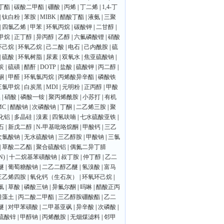
丁酯
|
碳酸二甲酯
|
硼酸
|
丙烯
|
丁二烯
|
1,4-丁
|
钛白粉
|
苯胺
|
MIBK
|
醋酸丁酯
|
液氨
|
三聚
|
四氯乙烯
|
甲苯
|
环氧丙烷
|
碳酸钾
|
二甘醇
|
甲烷
|
正丁醇
|
异丙醇
|
乙醇
|
六氟磷酸锂
|
硝酸
环己烷
|
环氧乙烷
|
己二酸
|
电石
|
己内酰胺
|
硫
|
硫酸
|
环氧树脂
|
尿素
|
双氧水
|
焦亚硫酸钠
|
炭
|
硫磺
|
醋酐
|
DOTP
|
盐酸
|
硫酸钾
|
丙二醇
|
酮
|
甲醛
|
环氧氯丙烷
|
丙烯酸异辛酯
|
磷酸铁
三氯甲烷
|
白炭黑
|
MDI
|
元明粉
|
正丙醇
|
甲酸
黑
|
硝酸
|
磷酸一铵
|
聚丙烯酰胺
|
小苏打
|
有机
MC
|
醋酸钠
|
次磷酸钠
|
丁酮
|
二乙烯三胺
|
聚
化铝
|
多晶硅
|
溴素
|
四氢呋喃
|
七水硫酸亚铁
|
石
|
新戊二醇
|
N-甲基吡咯烷酮
|
甲酸钙
|
三乙
次氯酸钠
|
无水硫酸钠
|
三乙醇胺
|
甲酸钠
|
三氯
|
草酸二乙酯
|
聚合硫酸铝
|
偶氮二异丁腈
N)
|
十二烷基苯磺酸钠
|
叔丁胺
|
仲丁醇
|
乙二
醚
|
葡萄糖酸钠
|
二乙二醇乙醚
|
氢溴酸
|
富马
三乙烯四胺
|
氧化钙（生石灰）
|
环氧环己烷
|
氯
|
草酸
|
磷酸三钠
|
异氟尔酮
|
吗啉
|
醋酸正丙
硅藻土
|
丙二酸二甲酯
|
三乙醇胺硼酸酯
|
乙二
醚
|
对甲苯磺酸
|
二甲基亚砜
|
异辛酸
|
次磷酸
|
硫酸锌
|
甲醇钠
|
丙烯酰胺
|
无烟煤滤料
|
邻甲