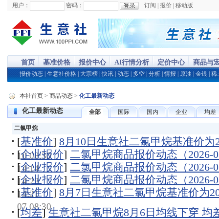
用户：
密码：
订阅
|
报价
|
移动版
首页
基准价格
报价中心
AI行情分析
定价中心
商品与
报价动态
|
生意社价格
|
大宗榜
|
快讯
|
动态
|
多空
|
分析
|
情报
|
原油
|
金银
|
稀
本社首页
>
商品动态
>
化工最新动态
化工最新动态
全部
国际
国内
企业
均差
二氯甲烷
[
基准价
]
8月10日生意社二氯甲烷基准价为207
[
企业报价
]
二氯甲烷商品报价动态（2026-08
10 08:30
[
企业报价
]
二氯甲烷商品报价动态（2026-08
14:14
[
企业报价
]
二氯甲烷商品报价动态（2026-08
14:23
[
基准价
]
8月7日生意社二氯甲烷基准价为2072
14:21
07 08:30
[
均差
]
生意社二氯甲烷8月6日均线下穿 均差为