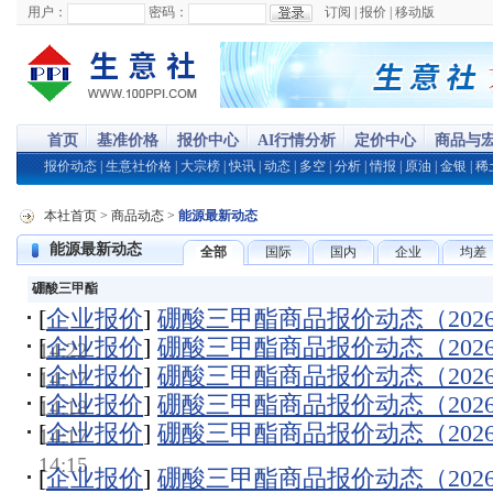
用户：
密码：
订阅
|
报价
|
移动版
首页
基准价格
报价中心
AI行情分析
定价中心
商品与
报价动态
|
生意社价格
|
大宗榜
|
快讯
|
动态
|
多空
|
分析
|
情报
|
原油
|
金银
|
稀
本社首页
>
商品动态
>
能源最新动态
能源最新动态
全部
国际
国内
企业
均差
硼酸三甲酯
[
企业报价
]
硼酸三甲酯商品报价动态（2026-0
[
企业报价
]
硼酸三甲酯商品报价动态（2026-0
14:22
[
企业报价
]
硼酸三甲酯商品报价动态（2026-0
14:17
[
企业报价
]
硼酸三甲酯商品报价动态（2026-0
14:18
[
企业报价
]
硼酸三甲酯商品报价动态（2026-0
14:17
14:15
[
企业报价
]
硼酸三甲酯商品报价动态（2026-0