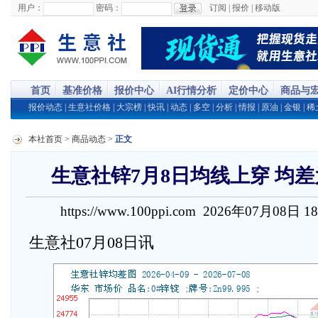
用户：
密码：
订阅
|
报价
|
移动版
首页
基准价格
报价中心
AI行情分析
定价中心
商品与
报价动态
|
生意社价格
|
大宗榜
|
快讯
|
动态
|
多空
|
分析
|
情报
|
原油
|
金银
|
稀
本社首页
>
商品动态
>
正文
生意社锌7月8日均线上穿 均差为4
https://www.100ppi.com 2026年07月08日 1
生意社07月08日讯