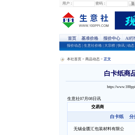
用户：
密码：
首页
基准价格
报价中心
AI
报价动态
|
生意社价格
|
大宗榜
|
快讯
|
动态
本社首页
>
商品动态
>
正文
白卡纸商品报
https://www.100
生意社07月08日讯
交易商
白卡纸 分类:白
无锡金匮汇包装材料有限公