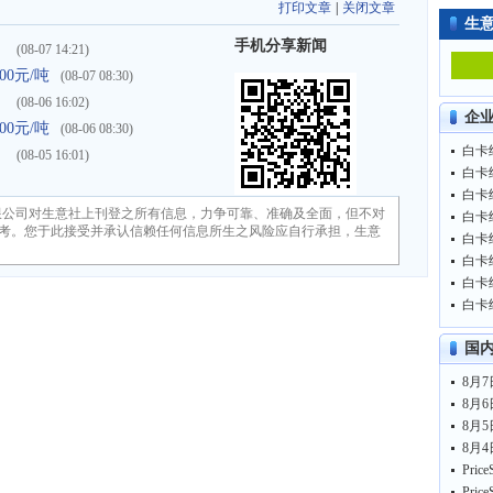
打印文章
|
关闭文章
生
手机分享新闻
）
(08-07 14:21)
00元/吨
(08-07 08:30)
）
(08-06 16:02)
企
00元/吨
(08-06 08:30)
白卡纸
）
(08-05 16:01)
白卡纸
白卡纸
限公司对生意社上刊登之所有信息，力争可靠、准确及全面，但不对
白卡纸
考。您于此接受并承认信赖任何信息所生之风险应自行承担，生意
白卡纸
白卡纸
白卡纸
白卡纸
国
8月7
8月6
8月5
8月4