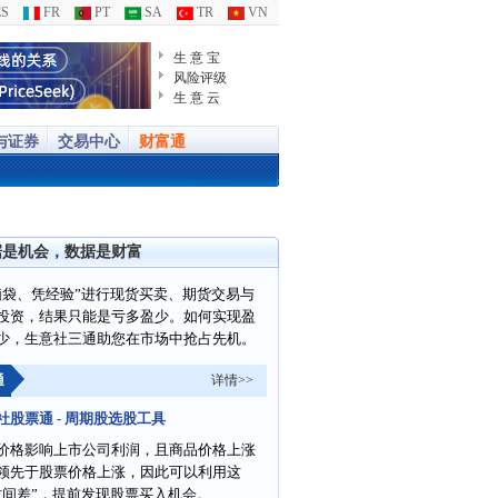
S
FR
PT
SA
TR
VN
生 意 宝
风险评级
生 意 云
与证券
交易中心
财富通
据是机会，数据是财富
脑袋、凭经验”进行现货买卖、期货交易与
投资，结果只能是亏多盈少。如何实现盈
少，生意社三通助您在市场中抢占先机。
通
详情>>
社股票通 - 周期股选股工具
价格影响上市公司利润，且商品价格上涨
领先于股票价格上涨，因此可以利用这
时间差”，提前发现股票买入机会。