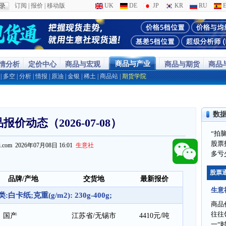
订阅
|
报价
|
移动版
UK
DE
JP
KR
RU
E
商品与产业
行情分析
定价中心
商品与宏观
商品与期货
商品
|
多空
|
分析
|
情报
|
原油
|
金银
|
稀土
|
商品站
|
期货学院
数
价动态（2026-07-08）
“拍
股票
ppi.com 2026年07月08日 16:01
生意社
多亏
股票
品牌/产地
交货地
最新报价
生意
卡纸;克重(g/m2): 230g-400g;
商品
往往
国产
江苏省/无锡市
4410元/吨
一“