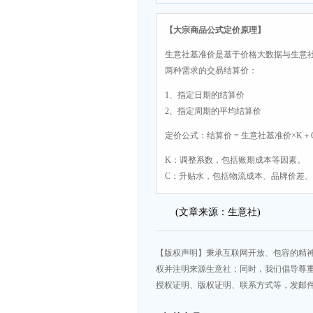
司
【大宗商品公式定价原理】
生意社基准价是基于价格大数据与生意
两种需求的交易结算价：
1、指定日期的结算价
2、指定周期的平均结算价
定价公式：结算价 = 生意社基准价×K＋
K：调整系数，包括账期成本等因素。
C：升贴水，包括物流成本、品牌价差
(文章来源：生意社)
【版权声明】秉承互联网开放、包容的精
权并注明来源生意社；同时，我们倡导尊
授权证明、版权证明、联系方式等，发邮件至da