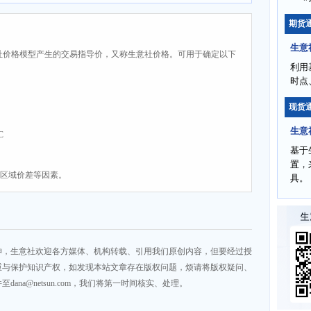
期货
生意
社价格模型产生的交易指导价，又称生意社价格。可用于确定以下
利用
时点
现货
生意
C
基于
置，
、区域价差等因素。
具。
神，生意社欢迎各方媒体、机构转载、引用我们原创内容，但要经过授
重与保护知识产权，如发现本站文章存在版权问题，烦请将版权疑问、
na@netsun.com，我们将第一时间核实、处理。