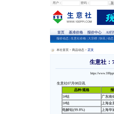
用户：
密码：
首页
基准价格
报价中心
AI
报价动态
|
生意社价格
|
大宗榜
|
快讯
|
动态
本社首页
>
商品动态
>
正文
生意社：
https://www.100
生意社07月08日讯
品种/规格
报
1#钴
广东南
1#钴
上海金
电解钴(99.8%)
上海华