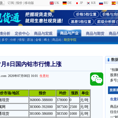
订阅
|
报价
|
移动版
UK
DE
JP
KR
RU
E
商品与产业
行情分析
定价中心
商品与宏观
商品与期货
商品
|
多空
|
分析
|
情报
|
原油
|
金银
|
稀土
|
商品站
|
期货学院
数
7月8日国内钴市行情上涨
“拍
股票
ppi.com 2026年07月08日 16:01
生意社
多亏
股票
价市场/地区
报价
均价
涨跌
单位
生意
储现货
368000-388000
378000
0
元/吨
商品
属网
383000-
3920
00
387500
2500
元/吨
往往
通现货
381000-386000
383500
1000
元/吨
一“