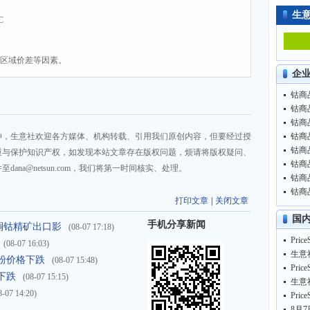
生
C
、区域价差等因素。
企
钴商品
钴商品
钴商品
神，生意社欢迎各方媒体、机构转载、引用我们原创内容，但要经过授
钴商品
钴商品
重与保护知识产权，如发现本站文章存在版权问题，烦请将版权疑问、
钴商品
na@netsun.com，我们将第一时间核实、处理。
钴商品
钴商品
打印文章
|
关闭文章
国
手机分享新闻
禁止铜钴精矿出口影
(08-07 17:18)
(08-07 16:03)
生意
货钴粉价格下跌
(08-07 15:48)
下跌
(08-07 15:15)
生意
8-07 14:20)
8月7