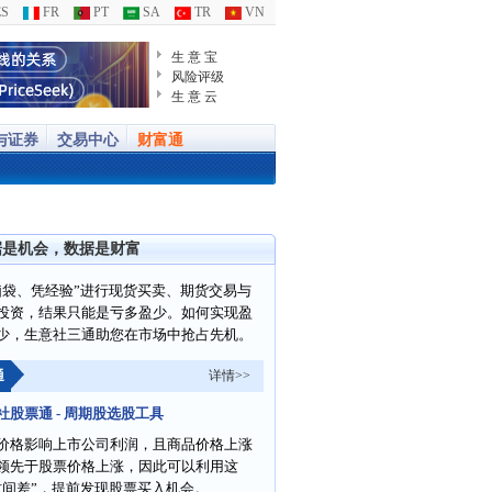
S
FR
PT
SA
TR
VN
生 意 宝
风险评级
生 意 云
与证券
交易中心
财富通
据是机会，数据是财富
脑袋、凭经验”进行现货买卖、期货交易与
投资，结果只能是亏多盈少。如何实现盈
少，生意社三通助您在市场中抢占先机。
通
详情>>
社股票通 - 周期股选股工具
价格影响上市公司利润，且商品价格上涨
领先于股票价格上涨，因此可以利用这
时间差”，提前发现股票买入机会。