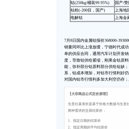
钴(250kg/桶装99.95%)
国产/
钴粉(-200目，国产)
上海地
电解钴
上海金
7月8日国内金属钴报价368000-39
销量同环比上涨放缓，
宁德时代成功
单的供应合同
，通用汽车计划开发钠
度，导致钴供给紧缩，刚果金钴原料
能，弥补部分钴原料部分供给短缺；
系
，钴成本增加，
对钴市行情利好仍
对国内钴市行情利多加大利空仍存；
【大宗商品公式定价原理】
生意社基准价是基于价格大数据与生意
两种需求的交易结算价：
1、指定日期的结算价
2、指定周期的平均结算价