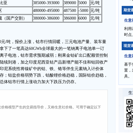
赞比亚
385000-393000
389000
5000
元/吨
期货
区
480000-495000
487500
-5000
元/吨
藏（国产交割）
380000-386000
386000
6000
元/吨
生意
利用
时点
3000元/吨，报价上涨，钴市行情回暖，
三元电池产量、
装车量
现货
拿下了一笔高达60GWh全球最大的一笔钠离子电池单一订
离子电池，
钴市需求预期减弱；刚果金
钴矿出口配额管控制
生意
陆续到港，加之
印度尼西亚钴产品新增产能不佳和钴回收产
基于
印尼系统性
将镍矿中的钴、铁、铬等伴生元素纳入计价体
置，
存；
钴盐价格弱势下跌，钴酸锂价格趋稳，
国际钴价趋稳，
具。
总体钴市行情上涨动力加大下跌压力仍存。
社价格模型产生的交易指导价，又称生意社价格。可用于确定以下