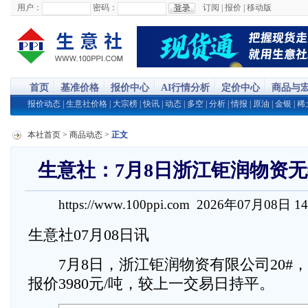
用户：
密码：
订阅
|
报价
|
移动版
首页
基准价格
报价中心
AI行情分析
定价中心
商品与
报价动态
|
生意社价格
|
大宗榜
|
快讯
|
动态
|
多空
|
分析
|
情报
|
原油
|
金银
|
稀
本社首页
>
商品动态
>
正文
生意社：7月8日浙江钜润物资
https://www.100ppi.com 2026年07月08日 1
生意社07月08日讯
7月8日，浙江钜润物资有限公司20#，10
报价3980元/吨，较上一交易日持平。