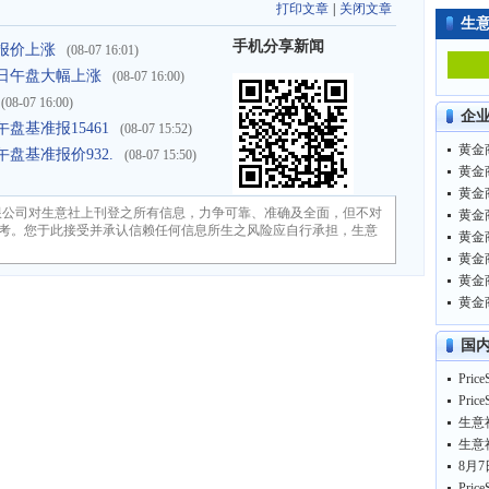
打印文章
|
关闭文章
生
手机分享新闻
盘报价上涨
(08-07 16:01)
月7日午盘大幅上涨
(08-07 16:00)
(08-07 16:00)
企
盘基准报15461
(08-07 15:52)
黄金商
午盘基准报价932.
(08-07 15:50)
黄金商
黄金商
限公司对生意社上刊登之所有信息，力争可靠、准确及全面，但不对
黄金商
考。您于此接受并承认信赖任何信息所生之风险应自行承担，生意
黄金商
黄金商
黄金商
黄金商
国
Pri
8月7