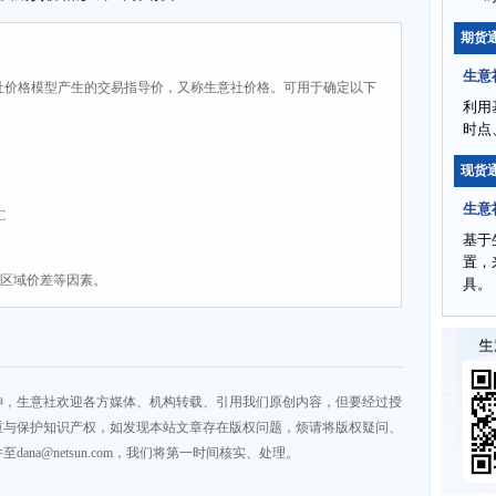
期货
生意
社价格模型产生的交易指导价，又称生意社价格。可用于确定以下
利用
时点
现货
生意
C
基于
置，
、区域价差等因素。
具。
神，生意社欢迎各方媒体、机构转载、引用我们原创内容，但要经过授
重与保护知识产权，如发现本站文章存在版权问题，烦请将版权疑问、
na@netsun.com，我们将第一时间核实、处理。