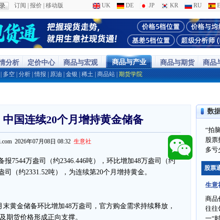
订阅
|
报价
|
移动版
UK
DE
JP
KR
RU
E
商品与产业
行情分析
定价中心
商品与宏观
商品与期货
商品
|
多空
|
分析
|
情报
|
原油
|
金银
|
稀土
|
商品站
|
期货学院
数
k提醒：中国连续20个月增持黄金储备
“拍
股票
ppi.com 2026年07月08日 08:32
生意社
多亏
报7544万盎司（约2346.446吨），环比增加48万盎司（约
股票
万盎司（约2331.52吨），为连续第20个月增持黄金。
生意
商品
月末黄金储备环比增加48万盎司，官方购金需求持续释放，
往往
及期货价格形成正向支撑。
一“