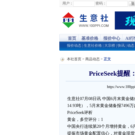
用户：
密码：
首页
基准价格
报价中心
AI
报价动态
|
生意社价格
|
大宗榜
|
快讯
|
动态
本社首页
>
商品动态
>
正文
PriceSee
https://www.100
生意社07月08日讯 中国6月末黄金储备
14.93吨），5月末黄金储备报7496
PriceSeek评析
黄金，多空评分：1
中国央行连续第20个月增持黄金，6
提振市场黄金配置信心，对黄金现货