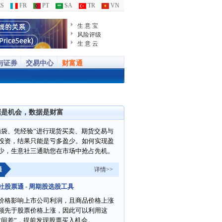
S
FR
PT
SA
TR
VN
生 意 宝
风险评级
生 意 云
与证券
交易中心
财富通
据是机会，数据是财富
脑袋、凭经验”进行现货买卖、期货交易与
投资，结果只能是亏多盈少。如何实现盈
少，生意社三通助您在市场中抢占先机。
通
详情>>
社股票通 - 周期股选股工具
价格影响上市公司利润，且商品价格上涨
领先于股票价格上涨，因此可以利用这
时间差”，提前发现股票买入机会。