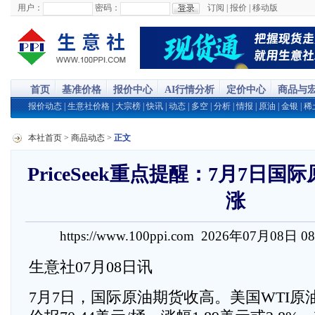
用户：
密码：
订阅
|
报价
|
移动版
首页
基准价格
报价中心
AI行情分析
定价中心
商品与
报价动态
|
生意社价格
|
大宗榜
|
快讯
|
动态
|
多空
|
分析
|
情报
|
原油
|
金银
|
稀
本社首页
>
商品动态
>
正文
PriceSeek重点提醒：7月7日
涨
https://www.100ppi.com 2026年07月08日 0
生意社07月08日讯
7月7日，国际原油期货收高。美国WTI原