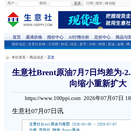
用户：
密码：
订阅
|
报价
|
移动版
首页
基准价格
报价中心
AI行情分析
定价中心
商品与
报价动态
|
生意社价格
|
大宗榜
|
快讯
|
动态
|
多空
|
分析
|
情报
|
原油
|
金银
|
稀
本社首页
>
商品动态
>
正文
生意社Brent原油7月7日均差为-2.
向缩小重新扩大
https://www.100ppi.com 2026年07月07日 1
生意社07月07日讯