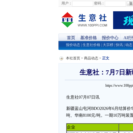
用户：
密码：
首页
基准价格
报价中心
AI
报价动态
|
生意社价格
|
大宗榜
|
快讯
|
动态
本社首页
>
商品动态
>
正文
生意社：7月7日新
https://www.100
生意社07月07日讯
新疆蓝山屯河BDO2026年6月结算价华东
吨、华南8100元/吨。一期10万吨
企业