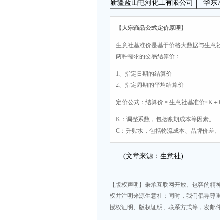
新疆蓝山屯河化工有限公司
华东7
【大宗商品公式定价原理】
生意社基准价是基于价格大数据与生意
两种需求的交易结算价：
1、指定日期的结算价
2、指定周期的平均结算价
定价公式：结算价 = 生意社基准价×K＋
K：调整系数，包括账期成本等因素。
C：升贴水，包括物流成本、品牌价差
(文章来源：生意社)
【版权声明】秉承互联网开放、包容的精
权并注明来源生意社；同时，我们倡导尊
授权证明、版权证明、联系方式等，发邮件至da