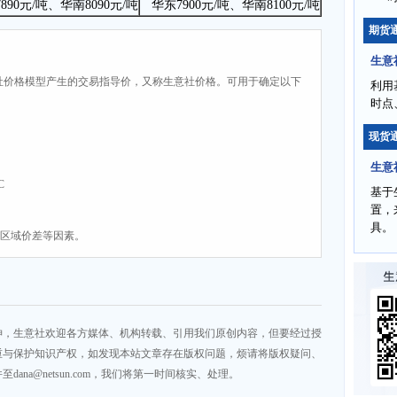
890元/吨、华南8090元/吨
华东7900元/吨、华南8100元/吨
期货
生意
社价格模型产生的交易指导价，又称生意社价格。可用于确定以下
利用
时点
现货
生意
C
基于
置，
具。
、区域价差等因素。
神，生意社欢迎各方媒体、机构转载、引用我们原创内容，但要经过授
重与保护知识产权，如发现本站文章存在版权问题，烦请将版权疑问、
na@netsun.com，我们将第一时间核实、处理。