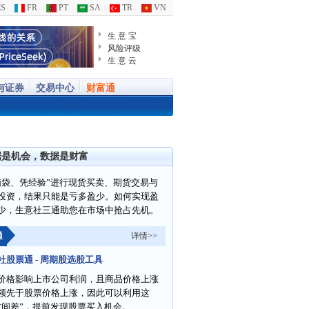
S
FR
PT
SA
TR
VN
生 意 宝
风险评级
生 意 云
与证券
交易中心
财富通
据是机会，数据是财富
脑袋、凭经验”进行现货买卖、期货交易与
投资，结果只能是亏多盈少。如何实现盈
少，生意社三通助您在市场中抢占先机。
通
详情>>
社股票通 - 周期股选股工具
价格影响上市公司利润，且商品价格上涨
领先于股票价格上涨，因此可以利用这
时间差”，提前发现股票买入机会。