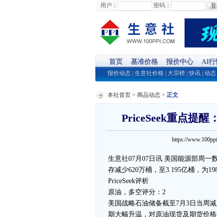
用户：
密码：
首页
基准价格
报价中心
AI
报价动态
|
生意社价格
|
大宗榜
|
快讯
|
动态
本社首页
>
商品动态
>
正文
PriceSeek重点
https://www.100
生意社07月07日讯 美国能源部周
存减少620万桶，至3.195亿桶，为1
PriceSeek评析
原油，多空评分：2
美国战略石油储备截至7月3日当周减
期大幅升温，对原油现货及期货价格