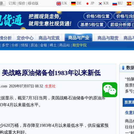
订阅
|
报价
|
移动版
UK
DE
JP
KR
RU
E
商品与产业
行情分析
定价中心
商品与宏观
商品与期货
商品
|
多空
|
分析
|
情报
|
原油
|
金银
|
稀土
|
商品站
|
期货学院
数
提醒：美战略原油储备创1983年以来新低
“拍
股票
ppi.com 2026年07月07日 08:32
生意社
多亏
一数据显示，截至7月3日当周，美国战略石油储备中的原油库
股票
983年4月以来最低水平。
生意
商品
少620万桶，库存降至1983年4月以来最低水平，供应偏紧预
往往
构成重大利好。
一“