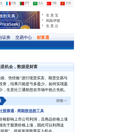
S
FR
PT
SA
TR
VN
生 意 宝
风险评级
生 意 云
与证券
交易中心
财富通
据是机会，数据是财富
脑袋、凭经验”进行现货买卖、期货交易与
投资，结果只能是亏多盈少。如何实现盈
少，生意社三通助您在市场中抢占先机。
通
详情>>
社股票通 - 周期股选股工具
价格影响上市公司利润，且商品价格上涨
领先于股票价格上涨，因此可以利用这
时间差”，提前发现股票买入机会。