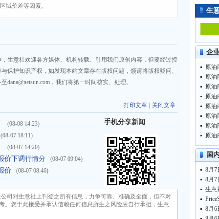
、区域价差等因素。
生
企
神，生意社欢迎各方媒体、机构转载、引用我们原创内容，但要经过授
原油商
重与保护知识产权，如发现本站文章存在版权问题，烦请将版权疑问、
原油商
na@netsun.com，我们将第一时间核实、处理。
原油商
原油商
打印文章
|
关闭文章
原油商
原油商
手机分享新闻
）
(08-08 14:23)
原油商
(08-07 18:11)
原油商
）
(08-07 14:20)
国
乙烯报价下调行情分
(08-07 09:04)
报价
(08-07 08:46)
限公司对生意社上刊登之所有信息，力争可靠、准确及全面，但不对
考。您于此接受并承认信赖任何信息所生之风险应自行承担，生意