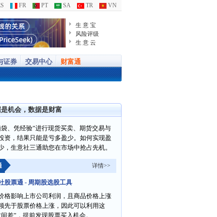
S
FR
PT
SA
TR
VN
生 意 宝
风险评级
生 意 云
与证券
交易中心
财富通
据是机会，数据是财富
脑袋、凭经验”进行现货买卖、期货交易与
投资，结果只能是亏多盈少。如何实现盈
少，生意社三通助您在市场中抢占先机。
通
详情>>
社股票通 - 周期股选股工具
价格影响上市公司利润，且商品价格上涨
领先于股票价格上涨，因此可以利用这
时间差”，提前发现股票买入机会。