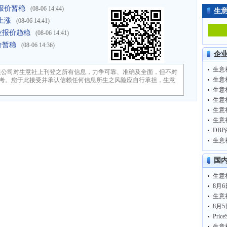
报价暂稳
(08-06 14:44)
生
上涨
(08-06 14:41)
业报价趋稳
(08-06 14:41)
价暂稳
(08-06 14:36)
企
生意
限公司对生意社上刊登之所有信息，力争可靠、准确及全面，但不对
生意
考。您于此接受并承认信赖任何信息所生之风险应自行承担，生意
生意
生意
DBP
生意
国
生意
8月6
生意
8月5
生意