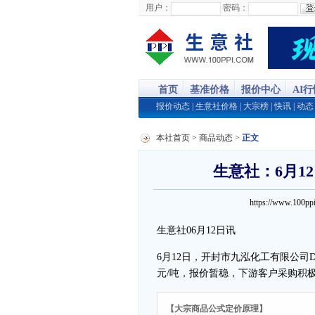
用户：
密码：
首页
基准价格
报价中心
AI
报价动态
|
生意社价格
|
大宗榜
|
快讯
|
动态
本社首页
>
商品动态
>
正文
生意社：6月1
https://www.100
生意社06月12日讯
6月12日，开封市九泓化工有限公司DB
元/吨，报价暂稳，下游客户采购积
【大宗商品公式定价原理】