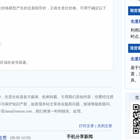
社价格模型产生的交易指导价，又称生意社价格。可用于确定以下
期货
生意
利用
时点
C
现货
生意
、区域价差等因素。
基于
置，
具。
神，生意社欢迎各方媒体、机构转载、引用我们原创内容，但要经过授
重与保护知识产权，如发现本站文章存在版权问题，烦请将版权疑问、
na@netsun.com，我们将第一时间核实、处理。
打印文章
|
关闭文章
手机分享新闻
盘整
(08-06 14:50)