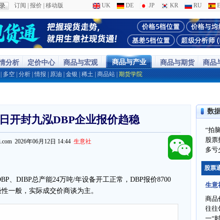
订阅
|
报价
|
移动版
UK
DE
JP
KR
RU
E
商品与产业
行情分析
定价中心
商品与宏观
商品与期货
商品
|
多空
|
分析
|
情报
|
原油
|
金银
|
稀土
|
商品站
|
期货学院
数
2日开封九泓DBP企业报价趋稳
“拍
股票
ppi.com 2026年06月12日 14:44
生意社
多亏
股票
P、DIBP总产能24万吨/年设备开工正常，DBP报价8700
生意
极性一般，实际成交价商谈为主。
商品
往往
一“