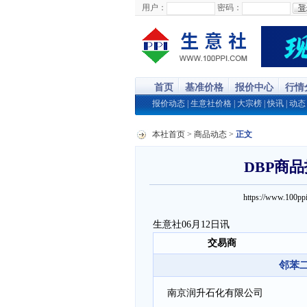
用户：
密码：
首页
基准价格
报价中心
行情
报价动态
|
生意社价格
|
大宗榜
|
快讯
|
动态
本社首页
>
商品动态
>
正文
DBP商品报
https://www.100
生意社06月12日讯
交易商
邻苯二
南京润升石化有限公司