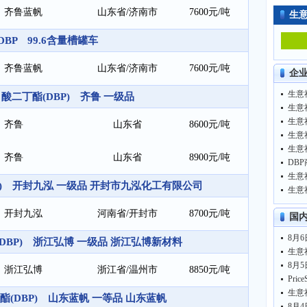
齐鲁蓝帆
山东省/济南市
7600元/吨
生
DBP 99.6含量槽罐车
齐鲁蓝帆
山东省/济南市
7600元/吨
企
生意
酸二丁酯(DBP) 齐鲁 一级品
生意
齐鲁
山东省
8600元/吨
生意
齐鲁
山东省
8900元/吨
DBP
生意
P) 开封九泓 一级品 开封市九泓化工有限公司
开封九泓
河南省/开封市
8700元/吨
国
8月6
DBP) 浙江弘博 一级品 浙江弘博新材料
生意
8月5
浙江弘博
浙江省/温州市
8850元/吨
生意
(DBP) 山东蓝帆 一等品 山东蓝帆
8月4