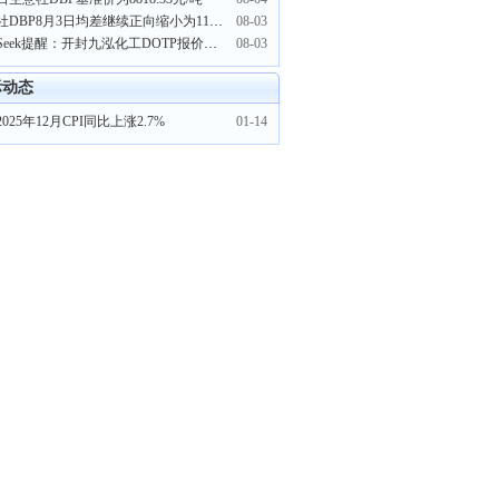
生意社DBP8月3日均差继续正向缩小为115.00元/吨
08-03
PriceSeek提醒：开封九泓化工DOTP报价下调100元/吨
08-03
际动态
025年12月CPI同比上涨2.7%
01-14