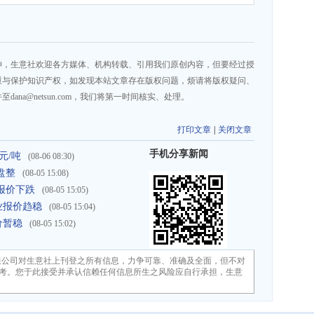
神，生意社欢迎各方媒体、机构转载、引用我们原创内容，但要经过授
重与保护知识产权，如发现本站文章存在版权问题，烦请将版权疑问、
na@netsun.com，我们将第一时间核实、处理。
打印文章
|
关闭文章
手机分享新闻
元/吨
(08-06 08:30)
盘整
(08-05 15:08)
报价下跌
(08-05 15:05)
业报价趋稳
(08-05 15:04)
价暂稳
(08-05 15:02)
限公司对生意社上刊登之所有信息，力争可靠、准确及全面，但不对
考。您于此接受并承认信赖任何信息所生之风险应自行承担，生意