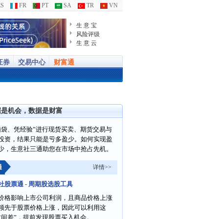
S
FR
PT
SA
TR
VN
生 意 宝
风险评级
生 意 云
证券
交易中心
财富通
据是机会，数据是财富
脑袋、凭经验”进行现货买卖、期货交易与
投资，结果只能是亏多盈少。如何实现盈
少，生意社三通助您在市场中抢占先机。
通
详情>>
社股票通 - 周期股选股工具
价格影响上市公司利润，且商品价格上涨
领先于股票价格上涨，因此可以利用这
时间差”，提前发现股票买入机会。