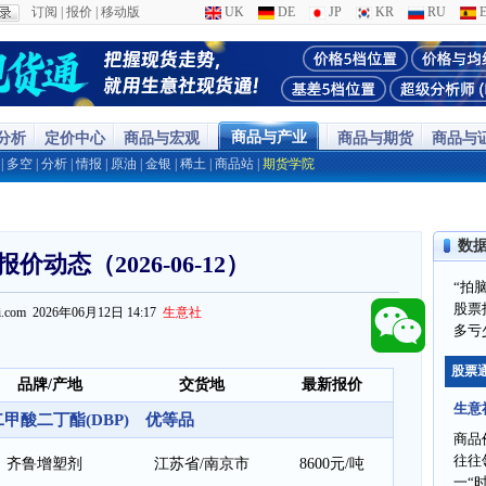
订阅
|
报价
|
移动版
UK
DE
JP
KR
RU
E
商品与产业
分析
定价中心
商品与宏观
商品与期货
商品与
|
多空
|
分析
|
情报
|
原油
|
金银
|
稀土
|
商品站
|
期货学院
数
价动态（2026-06-12）
“拍
股票
ppi.com 2026年06月12日 14:17
生意社
多亏
股票
品牌/产地
交货地
最新报价
生意
甲酸二丁酯(DBP) 优等品
商品
往往
齐鲁增塑剂
江苏省/南京市
8600元/吨
一“