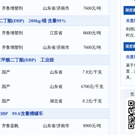
齐鲁增塑剂
山东省/济南市
7600元/吨
期货
酯(DBP) 200kg/桶 含量99%
生意
利用
齐鲁增塑剂
江苏省
8600元/吨
时点
现货
齐鲁增塑剂
山东省/济南市
7600元/吨
生意
甲酸二丁酯(DBP) 工业级
基于
置，
国产
山东省
7.8元/千克
具。
国产
山东省
6700元/千克
国产
湖北省
8.2元/千克
DBP 99.6含量槽罐车
齐鲁蓝帆
山东省/济南市
8900元/吨