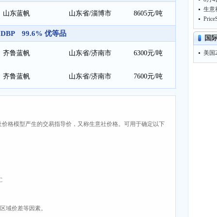
山东蓝帆
山东省/淄博市
8605元/吨
DBP 99.6% 优等品
国
齐鲁蓝帆
山东省/济南市
6300元/吨
美国2
齐鲁蓝帆
山东省/济南市
7600元/吨
社价格模型产生的交易指导价，又称生意社价格。可用于确定以下
C
、区域价差等因素。