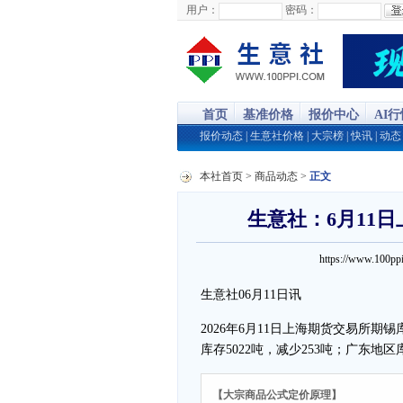
用户：
密码：
首页
基准价格
报价中心
AI
报价动态
|
生意社价格
|
大宗榜
|
快讯
|
动态
本社首页
>
商品动态
>
正文
生意社：6月11日
https://www.100
生意社06月11日讯
2026年6月11日上海期货交易所期
库存5022吨，减少253吨；广东地区
【大宗商品公式定价原理】