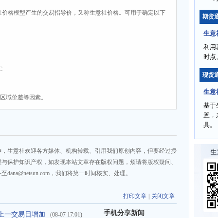
社价格模型产生的交易指导价，又称生意社价格。可用于确定以下
期货
生意
利用
时点
C
现货
生意
、区域价差等因素。
基于
置，
具。
神，生意社欢迎各方媒体、机构转载、引用我们原创内容，但要经过授
重与保护知识产权，如发现本站文章存在版权问题，烦请将版权疑问、
na@netsun.com，我们将第一时间核实、处理。
打印文章
|
关闭文章
手机分享新闻
存较上一交易日增加
(08-07 17:01)