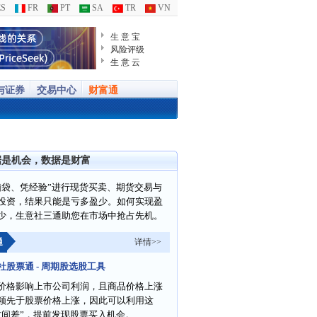
S
FR
PT
SA
TR
VN
生 意 宝
风险评级
生 意 云
与证券
交易中心
财富通
据是机会，数据是财富
脑袋、凭经验”进行现货买卖、期货交易与
投资，结果只能是亏多盈少。如何实现盈
少，生意社三通助您在市场中抢占先机。
通
详情>>
社股票通 - 周期股选股工具
价格影响上市公司利润，且商品价格上涨
领先于股票价格上涨，因此可以利用这
时间差”，提前发现股票买入机会。