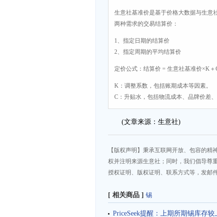
生意社基准价是基于价格大数据与生意
两种需求的交易结算价：
1、指定日期的结算价
2、指定周期的平均结算价
定价公式：结算价 = 生意社基准价×K＋
K：调整系数，包括账期成本等因素。
C：升贴水，包括物流成本、品牌价差
(文章来源：生意社)
【版权声明】秉承互联网开放、包容的精
权并注明来源生意社；同时，我们倡导尊
授权证明、版权证明、联系方式等，发邮件至da
[ 相关商品 ]
锡
PriceSeek提醒：上期所期锡库