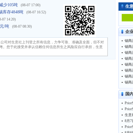
存减少105吨
(08-07 17:00)
生
库存4848吨
(08-07 16:52)
8-07 14:20)
0元/吨
(08-07 08:30)
企
锡商品
限公司对生意社上刊登之所有信息，力争可靠、准确及全面，但不对
锡商品
考。您于此接受并承认信赖任何信息所生之风险应自行承担，生意
锡商品
锡商品
锡商品
锡商品
锡商品
锡商品
国
8月7
8月6