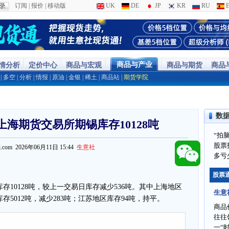
订阅
|
报价
|
移动版
UK
DE
JP
KR
RU
E
商品与产业
行情分析
定价中心
商品与宏观
商品与期货
商品
|
多空
|
分析
|
情报
|
原油
|
金银
|
稀土
|
商品站
|
期货学院
数
上海期货交易所期锡库存10128吨
“拍
股票
ppi.com 2026年06月11日 15:44
生意社
多亏
股票
锡库存10128吨，较上一交易日库存减少536吨。其中上海地区
生意
库存5012吨，减少283吨；江苏地区库存94吨，持平。
商品
往往
一“