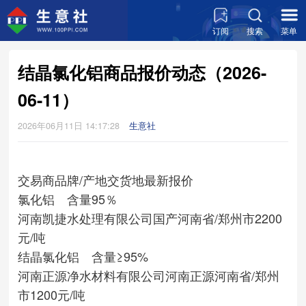
订阅
搜索
菜单
结晶氯化铝商品报价动态（2026-
06-11）
2026年06月11日 14:17:28
生意社
交易商
品牌/产地
交货地
最新报价
氯化铝 含量95％
河南凯捷水处理有限公司
国产
河南省/郑州市
2200
元/吨
结晶氯化铝 含量≥95%
河南正源净水材料有限公司
河南正源
河南省/郑州
市
1200元/吨