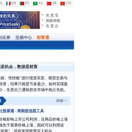
S
FR
PT
SA
TR
VN
生 意 宝
风险评级
生 意 云
与证券
交易中心
财富通
据是机会，数据是财富
脑袋、凭经验”进行现货买卖、期货交易与
投资，结果只能是亏多盈少。如何实现盈
少，生意社三通助您在市场中抢占先机。
通
详情>>
社股票通 - 周期股选股工具
价格影响上市公司利润，且商品价格上涨
领先于股票价格上涨，因此可以利用这
时间差”，提前发现股票买入机会。