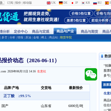
订阅
|
报价
|
移动版
UK
DE
JP
KR
RU
E
商品与产业
行情分析
定价中心
商品与宏观
商品与期货
商品
|
多空
|
分析
|
情报
|
原油
|
金银
|
稀土
|
商品站
|
期货学院
数
价动态（2026-06-11）
“拍
股票
ppi.com 2026年06月11日 14:16
生意社
多亏
股票
品牌/产地
交货地
最新报价
生意
正丁酸 ≥99.5%
商品
往往
国产
山东省
6000元/吨
一“