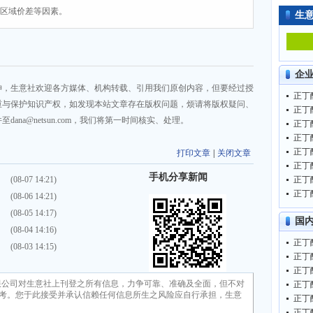
、区域价差等因素。
生
企
神，生意社欢迎各方媒体、机构转载、引用我们原创内容，但要经过授
正丁酸
重与保护知识产权，如发现本站文章存在版权问题，烦请将版权疑问、
正丁酸
na@netsun.com，我们将第一时间核实、处理。
正丁酸
正丁酸
正丁酸
打印文章
|
关闭文章
正丁酸
手机分享新闻
）
(08-07 14:21)
正丁酸
正丁酸
）
(08-06 14:21)
）
(08-05 14:17)
国
）
(08-04 14:16)
正丁酸
）
(08-03 14:15)
正丁酸
正丁酸
限公司对生意社上刊登之所有信息，力争可靠、准确及全面，但不对
正丁酸
考。您于此接受并承认信赖任何信息所生之风险应自行承担，生意
正丁酸
正丁酸