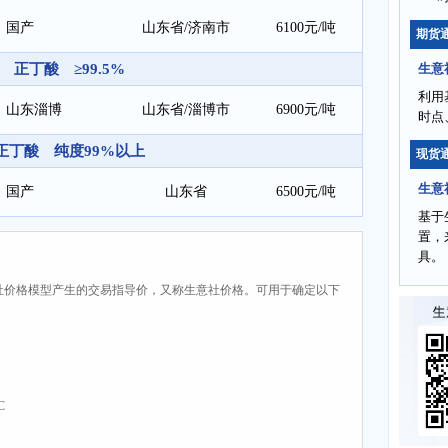
国产
山东省/济南市
6100元/吨
期货
正丁酸 ≥99.5%
生意
利用
山东淄博
山东省/淄博市
6900元/吨
时点
正丁酸 纯度99%以上
现货
生意
国产
山东省
6500元/吨
基于
置，
具。
社价格模型产生的交易指导价，又称生意社价格。可用于确定以下
C