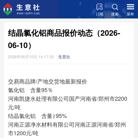
订阅
搜索
菜单
结晶氯化铝商品报价动态（2026-
06-10）
2026年06月10日 14:17:02
生意社
交易商
品牌/产地
交货地
最新报价
氯化铝 含量95％
河南凯捷水处理有限公司
国产
河南省/郑州市
2200
元/吨
结晶氯化铝 含量≥95%
河南正源净水材料有限公司
河南正源
河南省/郑州
市
1200元/吨