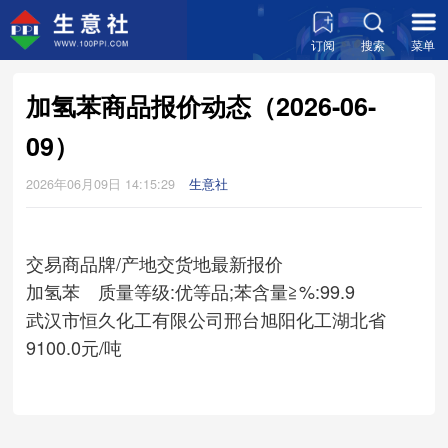
订阅
搜索
菜单
加氢苯商品报价动态（2026-06-
09）
2026年06月09日 14:15:29
生意社
交易商
品牌/产地
交货地
最新报价
加氢苯 质量等级:优等品;苯含量≧%:99.9
武汉市恒久化工有限公司
邢台旭阳化工
湖北省
9100.0元/吨