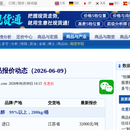
订阅
|
报价
|
移动版
UK
DE
JP
KR
RU
E
商品与产业
行情分析
定价中心
商品与宏观
商品与期货
商品
|
多空
|
分析
|
情报
|
原油
|
金银
|
稀土
|
商品站
|
期货学院
数
价动态（2026-06-09）
“拍
股票
ppi.com 2026年06月09日 14:15
生意社
多亏
股票
品牌/产地
交货地
最新报价
生意
醇 99%以上，200kg/桶
商品
往往
进口
江苏省
32000元/吨
一“