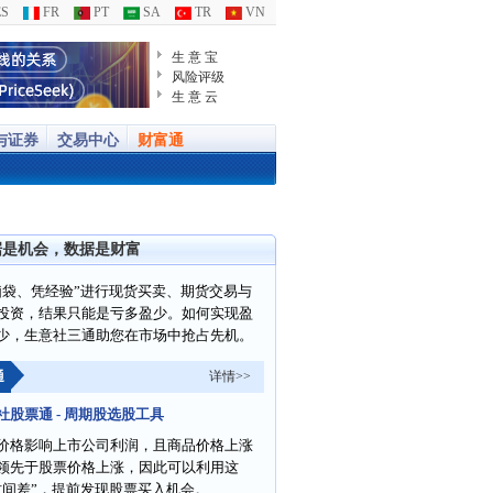
S
FR
PT
SA
TR
VN
生 意 宝
风险评级
生 意 云
与证券
交易中心
财富通
据是机会，数据是财富
脑袋、凭经验”进行现货买卖、期货交易与
投资，结果只能是亏多盈少。如何实现盈
少，生意社三通助您在市场中抢占先机。
通
详情>>
社股票通 - 周期股选股工具
价格影响上市公司利润，且商品价格上涨
领先于股票价格上涨，因此可以利用这
时间差”，提前发现股票买入机会。