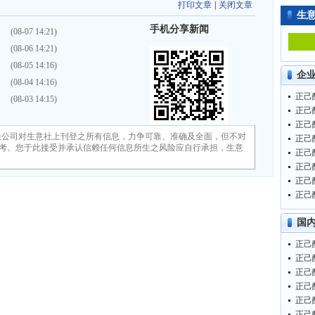
打印文章
|
关闭文章
生
手机分享新闻
）
(08-07 14:21)
）
(08-06 14:21)
）
(08-05 14:16)
企
）
(08-04 14:16)
正己醇
）
(08-03 14:15)
正己醇
正己醇
限公司对生意社上刊登之所有信息，力争可靠、准确及全面，但不对
正己醇
考。您于此接受并承认信赖任何信息所生之风险应自行承担，生意
正己醇
正己醇
正己醇
正己醇
国
正己醇
正己醇
正己醇
正己醇
正己醇
正己醇