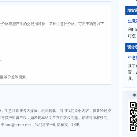
期货
生意
社价格模型产生的交易指导价，又称生意社价格。可用于确定以下
利用
时点
现货
生意
C
基于
置，
、区域价差等因素。
具。
神，生意社欢迎各方媒体、机构转载、引用我们原创内容，但要经过授
重与保护知识产权，如发现本站文章存在版权问题，烦请将版权疑问、
na@netsun.com，我们将第一时间核实、处理。