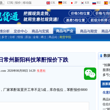
订阅
|
报价
|
移动版
UK
DE
JP
KR
RU
E
商品与产业
行情分析
定价中心
商品与宏观
商品与期货
商品
|
多空
|
分析
|
情报
|
原油
|
金银
|
稀土
|
商品站
|
期货学院
数
8日常州新阳科技苯酐报价下跌
“拍
股票
ppi.com 2026年06月08日 14:29
生意社
多亏
股票
吨，厂家苯酐装置开工率不足5成，库存低位，苯酐报价8800
生意
。
商品
往往
一“