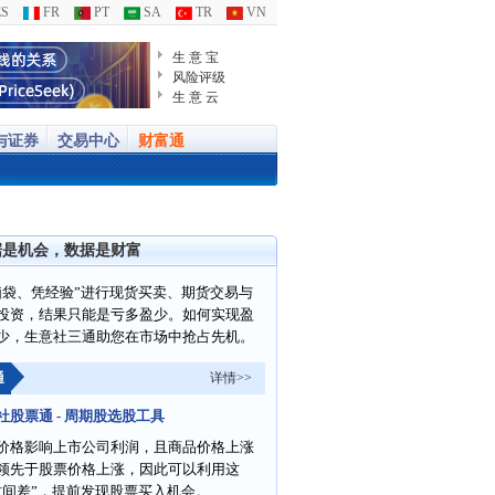
S
FR
PT
SA
TR
VN
生 意 宝
风险评级
生 意 云
与证券
交易中心
财富通
据是机会，数据是财富
脑袋、凭经验”进行现货买卖、期货交易与
投资，结果只能是亏多盈少。如何实现盈
少，生意社三通助您在市场中抢占先机。
通
详情>>
社股票通 - 周期股选股工具
价格影响上市公司利润，且商品价格上涨
领先于股票价格上涨，因此可以利用这
时间差”，提前发现股票买入机会。