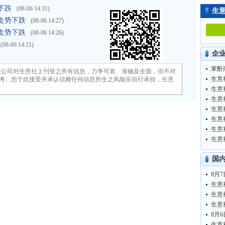
下跌
(08-06 14:31)
生
走势下跌
(08-06 14:27)
走势下跌
(08-06 14:26)
(08-06 14:21)
企
苯酐商
限公司对生意社上刊登之所有信息，力争可靠、准确及全面，但不对
生意
考。您于此接受并承认信赖任何信息所生之风险应自行承担，生意
生意
生意
生意
生意
生意
生意
国
8月7
生意
生意
生意
8月6
生意