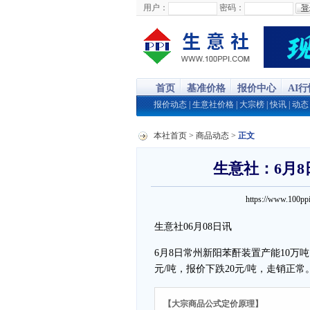
用户：
密码：
首页
基准价格
报价中心
AI
报价动态
|
生意社价格
|
大宗榜
|
快讯
|
动态
本社首页
>
商品动态
>
正文
生意社：6月
https://www.100
生意社06月08日讯
6月8日常州新阳苯酐装置产能10万
元/吨，报价下跌20元/吨，走销正常
【大宗商品公式定价原理】