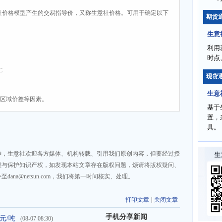
社价格模型产生的交易指导价，又称生意社价格。可用于确定以下
期货
生意
利用
时点
C
现货
生意
、区域价差等因素。
基于
置，
具。
神，生意社欢迎各方媒体、机构转载、引用我们原创内容，但要经过授
重与保护知识产权，如发现本站文章存在版权问题，烦请将版权疑问、
na@netsun.com，我们将第一时间核实、处理。
打印文章
|
关闭文章
手机分享新闻
元/吨
(08-07 08:30)