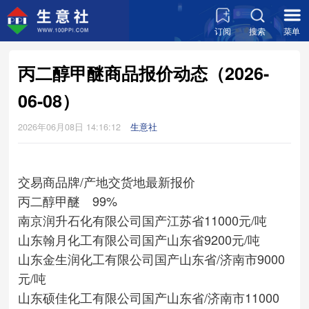
订阅
搜索
菜单
丙二醇甲醚商品报价动态（2026-
06-08）
2026年06月08日 14:16:12
生意社
交易商
品牌/产地
交货地
最新报价
丙二醇甲醚 99%
南京润升石化有限公司
国产
江苏省
11000元/吨
山东翰月化工有限公司
国产
山东省
9200元/吨
山东金生润化工有限公司
国产
山东省/济南市
9000
元/吨
山东硕佳化工有限公司
国产
山东省/济南市
11000