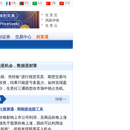
S
FR
PT
SA
TR
VN
生 意 宝
风险评级
生 意 云
与证券
交易中心
财富通
据是机会，数据是财富
脑袋、凭经验”进行现货买卖、期货交易与
投资，结果只能是亏多盈少。如何实现盈
少，生意社三通助您在市场中抢占先机。
通
详情>>
社股票通 - 周期股选股工具
价格影响上市公司利润，且商品价格上涨
领先于股票价格上涨，因此可以利用这
时间差”，提前发现股票买入机会。