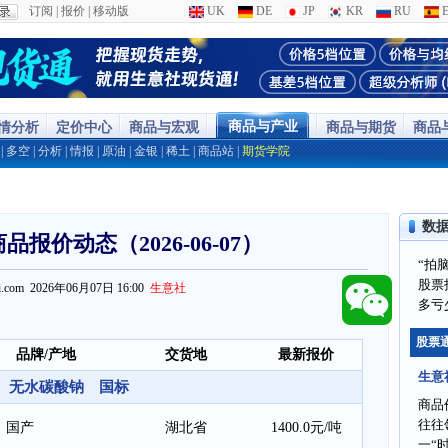
订阅
|
报价
|
移动版
UK
DE
JP
KR
RU
E
商品与产业
行情分析
定价中心
商品与宏观
商品与期货
商品
|
多空
|
分析
|
情报
|
原油
|
金银
|
稀土
|
商品站
|
期货学院
数
报价动态（2026-06-07）
“拍
股票
ppi.com 2026年06月07日 16:00
生意社
多亏
股票
品牌/产地
交货地
最新报价
生意
无水碳酸钠 国标
商品
往往
国产
湖北省
1400.0元/吨
一“