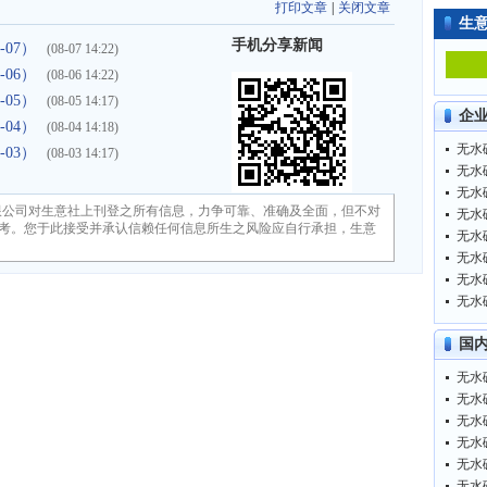
打印文章
|
关闭文章
生
手机分享新闻
-07）
(08-07 14:22)
-06）
(08-06 14:22)
-05）
(08-05 14:17)
企
-04）
(08-04 14:18)
无水碳
-03）
(08-03 14:17)
无水碳
无水碳
限公司对生意社上刊登之所有信息，力争可靠、准确及全面，但不对
无水碳
考。您于此接受并承认信赖任何信息所生之风险应自行承担，生意
无水碳
无水碳
无水碳
无水碳
国
无水碳
无水碳
无水碳
无水碳
无水碳
无水碳