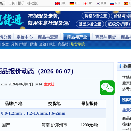
订阅
|
报价
|
移动版
UK
DE
JP
KR
RU
E
商品与产业
行情分析
定价中心
商品与宏观
商品与期货
商品
|
多空
|
分析
|
情报
|
原油
|
金银
|
稀土
|
商品站
|
期货学院
数
报价动态（2026-06-07）
“拍
股票
ppi.com 2026年06月07日 14:14
生意社
多亏
股票
品牌/产地
交货地
最新报价
生意
-1.2mm，1.2-1.6mm,1.6-2mm
商品
往往
国产
河南省/郑州市
1200元/吨
一“