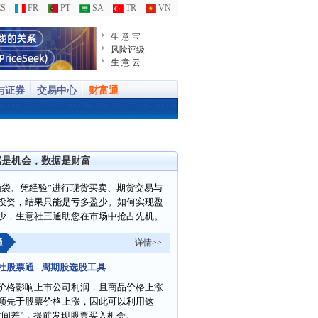
S
FR
PT
SA
TR
VN
生 意 宝
风险评级
生 意 云
与证券
交易中心
财富通
据是机会，数据是财富
脑袋、凭经验”进行现货买卖、期货交易与
投资，结果只能是亏多盈少。如何实现盈
少，生意社三通助您在市场中抢占先机。
通
详情>>
社股票通 - 周期股选股工具
价格影响上市公司利润，且商品价格上涨
领先于股票价格上涨，因此可以利用这
时间差”，提前发现股票买入机会。