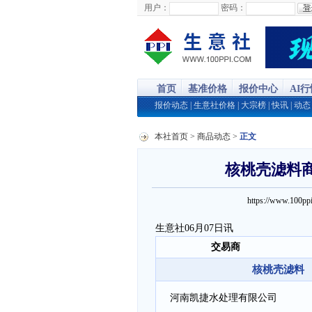
用户：
密码：
首页
基准价格
报价中心
AI
报价动态
|
生意社价格
|
大宗榜
|
快讯
|
动态
本社首页
>
商品动态
>
正文
核桃壳滤料商品
https://www.100
生意社06月07日讯
交易商
核桃壳滤料 0.8
河南凯捷水处理有限公司