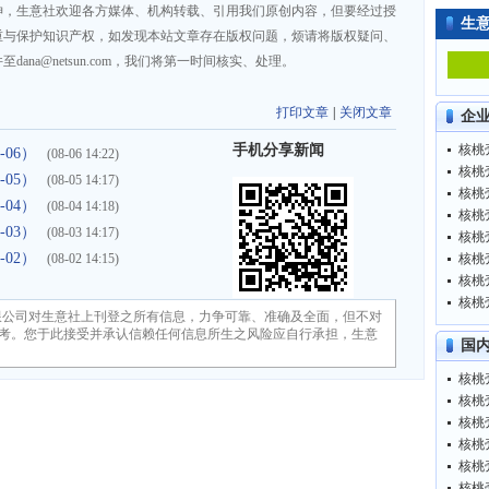
神，生意社欢迎各方媒体、机构转载、引用我们原创内容，但要经过授
生
重与保护知识产权，如发现本站文章存在版权问题，烦请将版权疑问、
na@netsun.com，我们将第一时间核实、处理。
打印文章
|
关闭文章
企
手机分享新闻
核桃壳
-06）
(08-06 14:22)
核桃壳
-05）
(08-05 14:17)
核桃壳
-04）
(08-04 14:18)
核桃壳
-03）
(08-03 14:17)
核桃壳
-02）
(08-02 14:15)
核桃壳
核桃壳
核桃壳
限公司对生意社上刊登之所有信息，力争可靠、准确及全面，但不对
考。您于此接受并承认信赖任何信息所生之风险应自行承担，生意
国
核桃壳
核桃壳
核桃壳
核桃壳
核桃壳
核桃壳