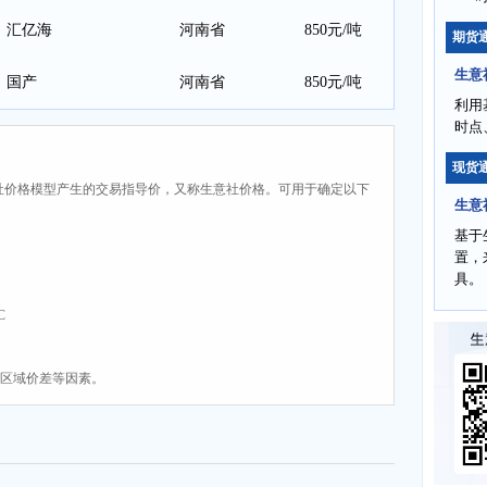
汇亿海
河南省
850元/吨
期货
生意
国产
河南省
850元/吨
利用
时点
现货
社价格模型产生的交易指导价，又称生意社价格。可用于确定以下
生意
基于
置，
具。
C
、区域价差等因素。