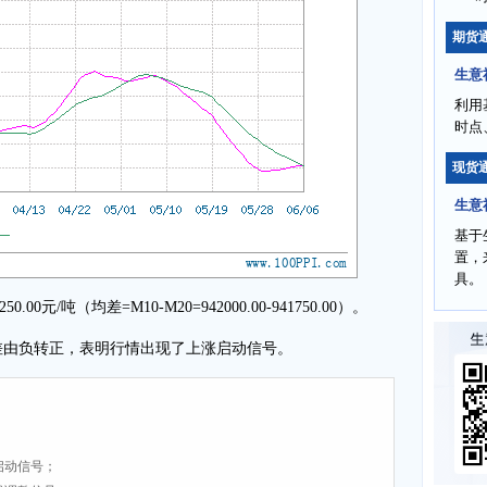
期货
生意
利用
时点
现货
生意
基于
置，
具。
元/吨（均差=M10-M20=942000.00-941750.00）。
 均差由负转正，表明行情出现了上涨启动信号。
启动信号；