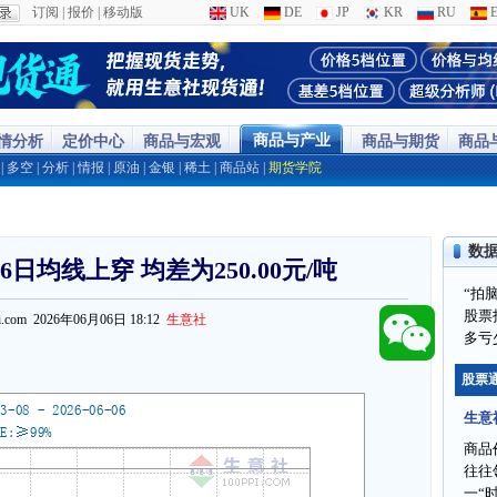
订阅
|
报价
|
移动版
UK
DE
JP
KR
RU
E
商品与产业
行情分析
定价中心
商品与宏观
商品与期货
商品
|
多空
|
分析
|
情报
|
原油
|
金银
|
稀土
|
商品站
|
期货学院
数
日均线上穿 均差为250.00元/吨
“拍
股票
ppi.com 2026年06月06日 18:12
生意社
多亏
股票
生意
商品
往往
一“