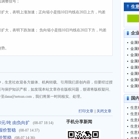
或调整信号；
生
差扩大，表明上涨加速；正向缩小是指10日均线在20日上方，均差
差扩大，表明下跌加速； 负向缩小是指10日均线在20日下方，均差
企
金属镨
趋势。
金属镨
金属镨
金属镨
金属镨
金属镨
金属镨
神，生意社欢迎各方媒体、机构转载、引用我们原创内容，但要经过授
金属镨
重与保护知识产权，如发现本站文章存在版权问题，烦请将版权疑问、
na@netsun.com，我们将第一时间核实、处理。
国
打印文章
|
关闭文章
生意
生意
手机分享新闻
0元/吨 由负向扩
(08-07 18:14)
报价暂稳
(08-07 14:37)
价暂稳
(08-07 14:36)
生意