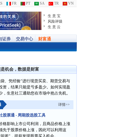
S
FR
PT
SA
TR
VN
生 意 宝
风险评级
生 意 云
与证券
交易中心
财富通
据是机会，数据是财富
脑袋、凭经验”进行现货买卖、期货交易与
投资，结果只能是亏多盈少。如何实现盈
少，生意社三通助您在市场中抢占先机。
通
详情>>
社股票通 - 周期股选股工具
价格影响上市公司利润，且商品价格上涨
领先于股票价格上涨，因此可以利用这
时间差”，提前发现股票买入机会。