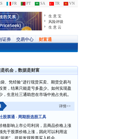
S
FR
PT
SA
TR
VN
生 意 宝
风险评级
生 意 云
与证券
交易中心
财富通
据是机会，数据是财富
脑袋、凭经验”进行现货买卖、期货交易与
投资，结果只能是亏多盈少。如何实现盈
少，生意社三通助您在市场中抢占先机。
通
详情>>
社股票通 - 周期股选股工具
价格影响上市公司利润，且商品价格上涨
领先于股票价格上涨，因此可以利用这
时间差”，提前发现股票买入机会。