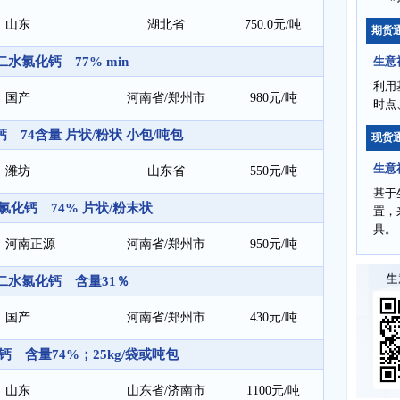
山东
湖北省
750.0元/吨
期货
二水氯化钙 77% min
生意
利用
国产
河南省/郑州市
980元/吨
时点
 74含量 片状/粉状 小包/吨包
现货
生意
潍坊
山东省
550元/吨
基于
氯化钙 74% 片状/粉末状
置，
具。
河南正源
河南省/郑州市
950元/吨
二水氯化钙 含量31％
国产
河南省/郑州市
430元/吨
钙 含量74%；25kg/袋或吨包
山东
山东省/济南市
1100元/吨