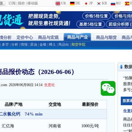
订阅
|
报价
|
移动版
UK
DE
JP
KR
RU
E
商品与产业
行情分析
定价中心
商品与宏观
商品与期货
商品
|
多空
|
分析
|
情报
|
原油
|
金银
|
稀土
|
商品站
|
期货学院
数
报价动态（2026-06-06）
“拍
股票
ppi.com 2026年06月06日 14:14
生意社
多亏
股票
品牌/产地
交货地
最新报价
生意
二水氯化钙 74% min
商品
往往
汇亿海
河南省
1000元/吨
一“