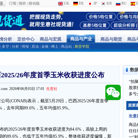
订阅
|
报价
|
移动版
UK
DE
JP
KR
RU
E
商品与产业
行情分析
定价中心
商品与宏观
商品与期货
商品
|
多空
|
分析
|
情报
|
原油
|
金银
|
稀土
|
商品站
|
期货学院
数
巴西2025/26年度首季玉米收获进度公布
“拍
股票
ppi.com 2026年06月03日 17:01
生意社
多亏
司(CONAB)表示，截至5月29日，巴西2025/26年度首季
股票
%，去年同期89.6%，五年均值85.9%。
生意
商品
2025/26年度首季玉米收获进度为84.6%，虽较上周的
往往
期的89.6%，也低于五年均值85.9%，整体收获进度偏慢，新
一“