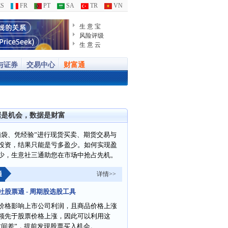
S
FR
PT
SA
TR
VN
生 意 宝
风险评级
生 意 云
与证券
交易中心
财富通
据是机会，数据是财富
脑袋、凭经验”进行现货买卖、期货交易与
投资，结果只能是亏多盈少。如何实现盈
少，生意社三通助您在市场中抢占先机。
通
详情>>
社股票通 - 周期股选股工具
价格影响上市公司利润，且商品价格上涨
领先于股票价格上涨，因此可以利用这
时间差”，提前发现股票买入机会。