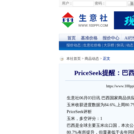
用户：
密码：
首页
基准价格
报价中心
AI
报价动态
|
生意社价格
|
大宗榜
|
快讯
|
动态
本社首页
>
商品动态
>
正文
PriceSeek提醒：
https://www.100
生意社06月03日讯 巴西国家商品供应公
玉米收获进度数据为84.6%,上周80.7
PriceSeek评析
玉米，多空评分：1
巴西是全球主要玉米出口国，本次公布的
80.7%有所提升，但显著低于去年同