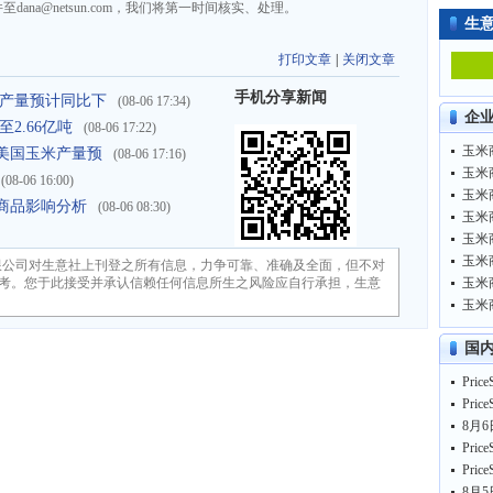
na@netsun.com，我们将第一时间核实、处理。
生
打印文章
|
关闭文章
手机分享新闻
年谷物产量预计同比下
(08-06 17:34)
企
至2.66亿吨
(08-06 17:22)
玉米商
26年美国玉米产量预
(08-06 17:16)
玉米商
(08-06 16:00)
玉米商
宗商品影响分析
(08-06 08:30)
玉米商
玉米商
玉米商
限公司对生意社上刊登之所有信息，力争可靠、准确及全面，但不对
考。您于此接受并承认信赖任何信息所生之风险应自行承担，生意
玉米商
玉米商
国
8月6
8月5