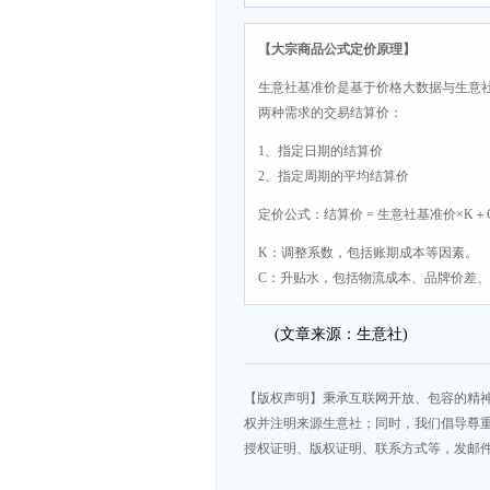
【大宗商品公式定价原理】
生意社基准价是基于价格大数据与生意
两种需求的交易结算价：
1、指定日期的结算价
2、指定周期的平均结算价
定价公式：结算价 = 生意社基准价×K＋
K：调整系数，包括账期成本等因素。
C：升贴水，包括物流成本、品牌价差
(文章来源：生意社)
【版权声明】秉承互联网开放、包容的精
权并注明来源生意社；同时，我们倡导尊
授权证明、版权证明、联系方式等，发邮件至da