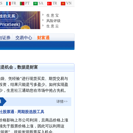
S
FR
PT
SA
TR
VN
生 意 宝
风险评级
生 意 云
与证券
交易中心
财富通
据是机会，数据是财富
脑袋、凭经验”进行现货买卖、期货交易与
投资，结果只能是亏多盈少。如何实现盈
少，生意社三通助您在市场中抢占先机。
通
详情>>
社股票通 - 周期股选股工具
价格影响上市公司利润，且商品价格上涨
领先于股票价格上涨，因此可以利用这
时间差”，提前发现股票买入机会。