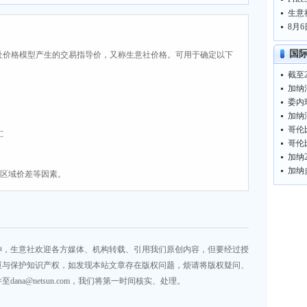
生意
8月6
国
社价格模型产生的交易指导价，又称生意社价格。可用于确定以下
加纳
加纳
C
加纳
、区域价差等因素。
神，生意社欢迎各方媒体、机构转载、引用我们原创内容，但要经过授
重与保护知识产权，如发现本站文章存在版权问题，烦请将版权疑问、
na@netsun.com，我们将第一时间核实、处理。