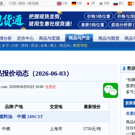
订阅
|
报价
|
移动版
UK
DE
JP
KR
RU
E
商品与产业
行情分析
定价中心
商品与宏观
商品与期货
商品
|
多空
|
分析
|
情报
|
原油
|
金银
|
稀土
|
商品站
|
期货学院
数
价动态（2026-06-03）
“拍
股票
ppi.com 2026年06月03日 16:00
生意社
多亏
股票
品牌/产地
交货地
最新报价
生意
燃料油 中燃 180CST
商品
往往
中燃
上海市
5750元/吨
一“