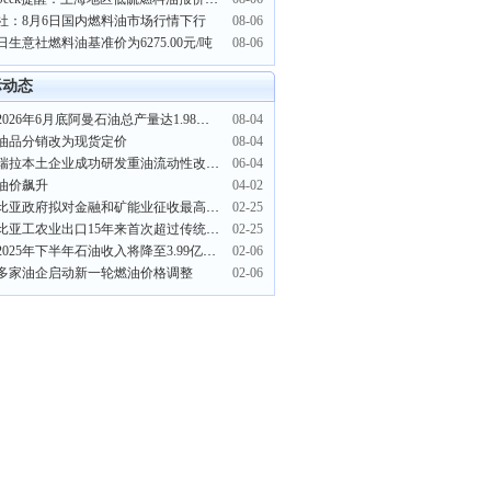
社：8月6日国内燃料油市场行情下行
08-06
日生意社燃料油基准价为6275.00元/吨
08-06
际动态
截至2026年6月底阿曼石油总产量达1.98亿桶
08-04
油品分销改为现货定价
08-04
委内瑞拉本土企业成功研发重油流动性改进剂
06-04
油价飙升
04-02
哥伦比亚政府拟对金融和矿能业征收最高1.6%财产税
02-25
哥伦比亚工农业出口15年来首次超过传统产品
02-25
加纳2025年下半年石油收入将降至3.99亿美元
02-06
多家油企启动新一轮燃油价格调整
02-06