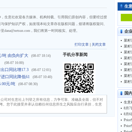
生
神，生意社欢迎各方媒体、机构转载、引用我们原创内容，但要经过授
重与保护知识产权，如发现本站文章存在版权问题，烦请将版权疑问、
na@netsun.com，我们将第一时间核实、处理。
企
菜籽油
打印文章
|
关闭文章
菜籽油
菜籽油
手机分享新闻
元/吨 由负向扩大
(08-07 18:14)
菜籽油
）
(08-07 16:00)
菜籽油
进出口同比增17.3
(08-07 12:01)
菜籽油
菜籽油
菜籽进口同比降低61
(08-07 10:40)
菜籽油
00元/吨
(08-07 08:30)
国
限公司对生意社上刊登之所有信息，力争可靠、准确及全面，但不对
考。您于此接受并承认信赖任何信息所生之风险应自行承担，生意
8月7
8月6