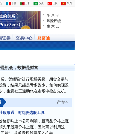
S
FR
PT
SA
TR
VN
生 意 宝
风险评级
生 意 云
与证券
交易中心
财富通
据是机会，数据是财富
脑袋、凭经验”进行现货买卖、期货交易与
投资，结果只能是亏多盈少。如何实现盈
少，生意社三通助您在市场中抢占先机。
通
详情>>
社股票通 - 周期股选股工具
价格影响上市公司利润，且商品价格上涨
领先于股票价格上涨，因此可以利用这
时间差”，提前发现股票买入机会。