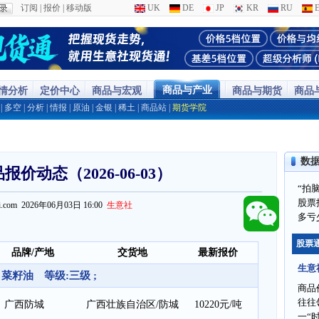
订阅
|
报价
|
移动版
UK
DE
JP
KR
RU
E
商品与产业
行情分析
定价中心
商品与宏观
商品与期货
商品
|
多空
|
分析
|
情报
|
原油
|
金银
|
稀土
|
商品站
|
期货学院
数
价动态（2026-06-03）
“拍
股票
ppi.com 2026年06月03日 16:00
生意社
多亏
股票
品牌/产地
交货地
最新报价
生意
菜籽油 等级:三级 ;
商品
往往
广西防城
广西壮族自治区/防城
10220元/吨
一“