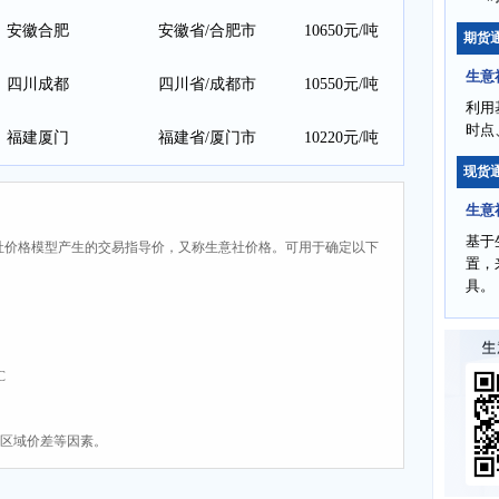
安徽合肥
安徽省/合肥市
港市
10650元/吨
期货
生意
四川成都
四川省/成都市
10550元/吨
利用
时点
福建厦门
福建省/厦门市
10220元/吨
现货
生意
基于
社价格模型产生的交易指导价，又称生意社价格。可用于确定以下
置，
具。
C
、区域价差等因素。