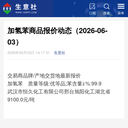
订阅
搜索
菜单
加氢苯商品报价动态（2026-06-
03）
2026年06月03日 14:17:31
生意社
交易商
品牌/产地
交货地
最新报价
加氢苯 质量等级:优等品;苯含量≧%:99.9
武汉市恒久化工有限公司
邢台旭阳化工
湖北省
9100.0元/吨