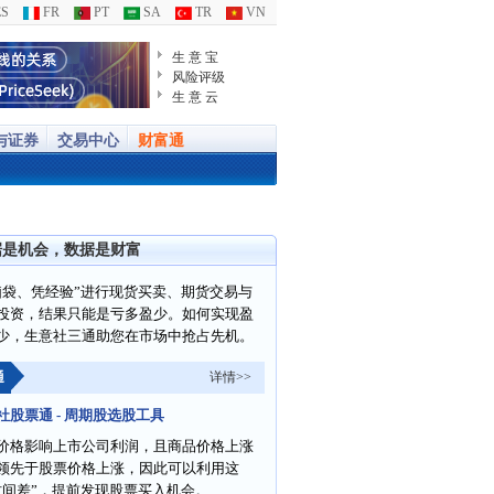
S
FR
PT
SA
TR
VN
生 意 宝
风险评级
生 意 云
与证券
交易中心
财富通
据是机会，数据是财富
脑袋、凭经验”进行现货买卖、期货交易与
投资，结果只能是亏多盈少。如何实现盈
少，生意社三通助您在市场中抢占先机。
通
详情>>
社股票通 - 周期股选股工具
价格影响上市公司利润，且商品价格上涨
领先于股票价格上涨，因此可以利用这
时间差”，提前发现股票买入机会。