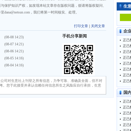
重与保护知识产权，如发现本站文章存在版权问题，烦请将版权疑问、
生
na@netsun.com，我们将第一时间核实、处理。
打印文章
|
关闭文章
企
手机分享新闻
）
(08-08 14:23)
正己醇
）
(08-07 14:21)
正己醇
）
(08-06 14:21)
正己醇
正己醇
）
(08-05 14:16)
正己醇
）
(08-04 14:16)
正己醇
正己醇
限公司对生意社上刊登之所有信息，力争可靠、准确及全面，但不对
正己醇
考。您于此接受并承认信赖任何信息所生之风险应自行承担，生意
国
正己醇
正己醇
正己醇
正己醇
正己醇
正己醇