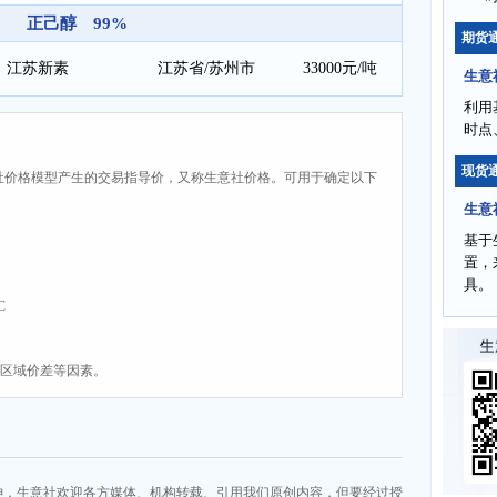
正己醇 99%
期货
江苏新素
江苏省/苏州市
33000元/吨
生意
利用
时点
现货
社价格模型产生的交易指导价，又称生意社价格。可用于确定以下
生意
基于
置，
具。
C
、区域价差等因素。
神，生意社欢迎各方媒体、机构转载、引用我们原创内容，但要经过授