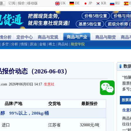
订阅
|
报价
|
移动版
UK
DE
JP
KR
RU
E
商品与产业
行情分析
定价中心
商品与宏观
商品与期货
商品
|
多空
|
分析
|
情报
|
原油
|
金银
|
稀土
|
商品站
|
期货学院
数
价动态（2026-06-03）
“拍
股票
ppi.com 2026年06月03日 14:17
生意社
多亏
股票
品牌/产地
交货地
最新报价
生意
醇 99%以上，200kg/桶
商品
往往
进口
江苏省
32000元/吨
一“