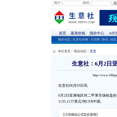
用户：
密码：
首页
基准价格
报价中心
AI
报价动态
|
生意社价格
|
大宗榜
|
快讯
|
动态
本社首页
>
商品动态
>
正文
生意社：6月2日
https://www.100
生意社06月03日讯
6月2日亚洲地区对二甲苯市场收盘价格上
1135-1137美元/吨CFR中国。
【大宗商品公式定价原理】