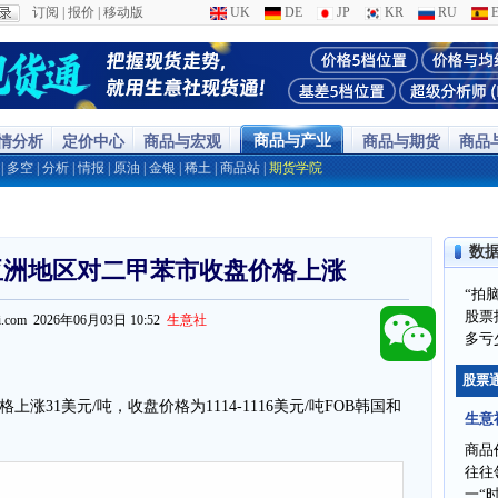
订阅
|
报价
|
移动版
UK
DE
JP
KR
RU
E
商品与产业
行情分析
定价中心
商品与宏观
商品与期货
商品
|
多空
|
分析
|
情报
|
原油
|
金银
|
稀土
|
商品站
|
期货学院
数
亚洲地区对二甲苯市收盘价格上涨
“拍
股票
ppi.com 2026年06月03日 10:52
生意社
多亏
股票
涨31美元/吨，收盘价格为1114-1116美元/吨FOB韩国和
生意
商品
往往
一“