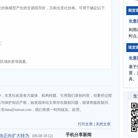
社价格模型产生的交易指导价，又称生意社价格。可用于确定以下
期货
生意
利用
时点
C
现货
生意
、区域价差等因素。
基于
置，
具。
神，生意社欢迎各方媒体、机构转载、引用我们原创内容，但要经过授
重与保护知识产权，如发现本站文章存在版权问题，烦请将版权疑问、
na@netsun.com，我们将第一时间核实、处理。
打印文章
|
关闭文章
手机分享新闻
吨 由正向扩大转为
(08-08 18:12)