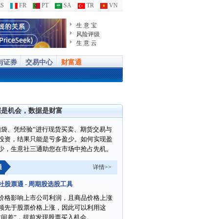
S
FR
PT
SA
TR
VN
生 意 宝
风险评级
生 意 云
与证券
交易中心
财富通
据是机会，数据是财富
脑袋、凭经验”进行现货买卖、期货交易与
投资，结果只能是亏多盈少。如何实现盈
少，生意社三通助您在市场中抢占先机。
通
详情>>
社股票通 - 周期股选股工具
价格影响上市公司利润，且商品价格上涨
领先于股票价格上涨，因此可以利用这
时间差”，提前发现股票买入机会。