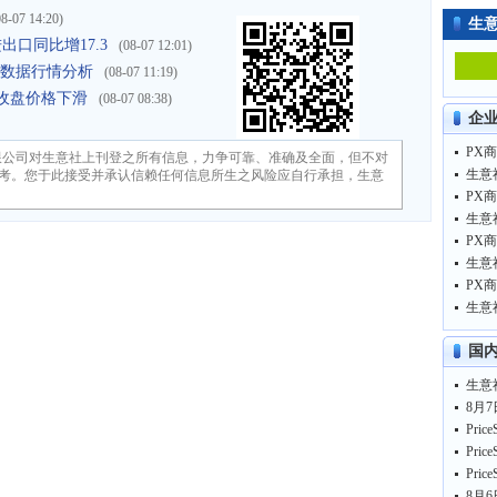
08-07 14:20)
生
进出口同比增17.3
(08-07 12:01)
进口数据行情分析
(08-07 11:19)
收盘价格下滑
(08-07 08:38)
企
PX商
限公司对生意社上刊登之所有信息，力争可靠、准确及全面，但不对
生意
考。您于此接受并承认信赖任何信息所生之风险应自行承担，生意
PX商
生意
PX商
生意
PX商
生意
国
8月7
8月6