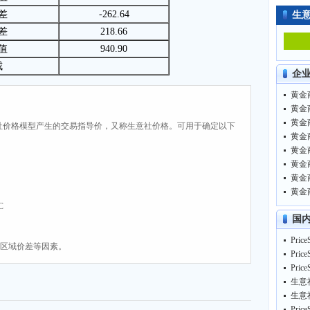
差
-262.64
生
差
218.66
值
940.90
戒
企
黄金商
黄金商
黄金商
社价格模型产生的交易指导价，又称生意社价格。可用于确定以下
黄金商
黄金商
黄金商
黄金商
黄金商
C
国
、区域价差等因素。