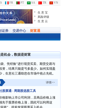
S
FR
PT
SA
TR
VN
生 意 宝
风险评级
生 意 云
与证券
交易中心
财富通
据是机会，数据是财富
脑袋、凭经验”进行现货买卖、期货交易与
投资，结果只能是亏多盈少。如何实现盈
少，生意社三通助您在市场中抢占先机。
通
详情>>
社股票通 - 周期股选股工具
价格影响上市公司利润，且商品价格上涨
领先于股票价格上涨，因此可以利用这
时间差”，提前发现股票买入机会。