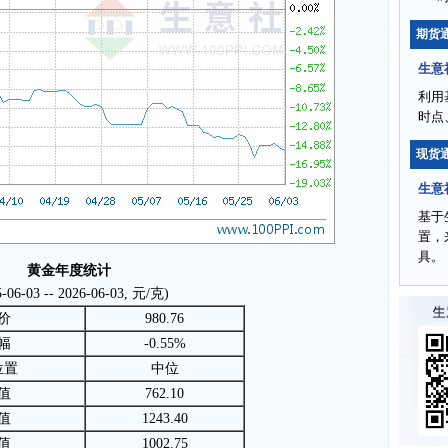
期货
生意
利用
时点
现货
生意
基于
置，
具。
黄金年度统计
5-06-03 -- 2026-06-03, 元/克)
价
980.76
幅
-0.55%
位置
中位
值
762.10
值
1243.40
值
1002.75