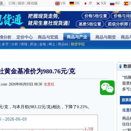
订阅
|
报价
|
移动版
UK
DE
JP
KR
RU
E
商品与产业
行情分析
定价中心
商品与宏观
商品与期货
商品
|
多空
|
分析
|
情报
|
原油
|
金银
|
稀土
|
商品站
|
期货学院
数
社黄金基准价为980.76元/克
“拍
股票
ppi.com 2026年06月03日 08:30
生意社
多亏
股票
/克，与本月初(983.22元/克)相比，下降了0.25%。
生意
商品
往往
一“