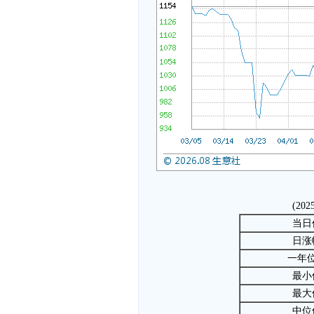
(202
当日
日涨
一年
最小
最大
中位