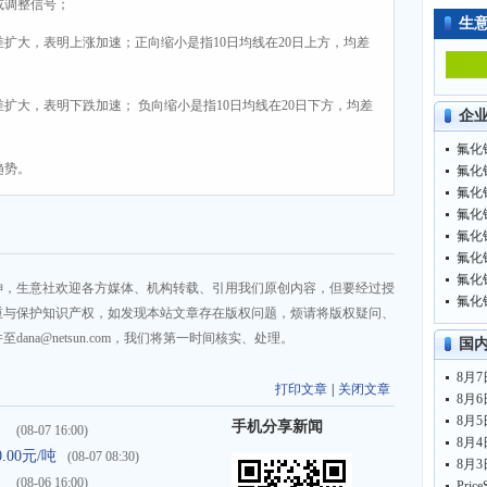
或调整信号；
生
差扩大，表明上涨加速；正向缩小是指10日均线在20日上方，均差
差扩大，表明下跌加速； 负向缩小是指10日均线在20日下方，均差
企
氟化铝
趋势。
氟化铝
氟化铝
氟化铝
氟化铝
氟化铝
氟化铝
神，生意社欢迎各方媒体、机构转载、引用我们原创内容，但要经过授
氟化铝
重与保护知识产权，如发现本站文章存在版权问题，烦请将版权疑问、
na@netsun.com，我们将第一时间核实、处理。
国
8月7
打印文章
|
关闭文章
8月6
8月5
手机分享新闻
）
(08-07 16:00)
8月4
00元/吨
(08-07 08:30)
8月3
）
(08-06 16:00)