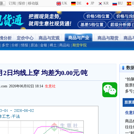
订阅
|
报价
|
移动版
UK
DE
JP
KR
RU
E
商品与产业
行情分析
定价中心
商品与宏观
商品与期货
商品
|
多空
|
分析
|
情报
|
原油
|
金银
|
稀土
|
商品站
|
期货学院
数
2日均线上穿 均差为0.00元/吨
“拍
股票
ppi.com 2026年06月02日 18:14
生意社
多亏
股票
生意
商品
往往
一“