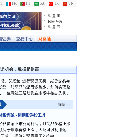
S
FR
PT
SA
TR
VN
生 意 宝
风险评级
生 意 云
与证券
交易中心
财富通
据是机会，数据是财富
脑袋、凭经验”进行现货买卖、期货交易与
投资，结果只能是亏多盈少。如何实现盈
少，生意社三通助您在市场中抢占先机。
通
详情>>
社股票通 - 周期股选股工具
价格影响上市公司利润，且商品价格上涨
领先于股票价格上涨，因此可以利用这
时间差”，提前发现股票买入机会。