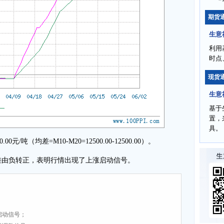
期货
生意
利用
时点
现货
生意
基于
置，
具。
吨（均差=M10-M20=12500.00-12500.00）。
 均差由负转正，表明行情出现了上涨启动信号。
启动信号；