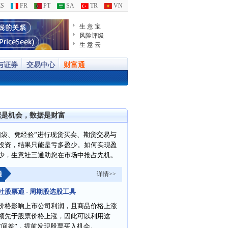
S
FR
PT
SA
TR
VN
生 意 宝
风险评级
生 意 云
与证券
交易中心
财富通
据是机会，数据是财富
脑袋、凭经验”进行现货买卖、期货交易与
投资，结果只能是亏多盈少。如何实现盈
少，生意社三通助您在市场中抢占先机。
通
详情>>
社股票通 - 周期股选股工具
价格影响上市公司利润，且商品价格上涨
领先于股票价格上涨，因此可以利用这
时间差”，提前发现股票买入机会。