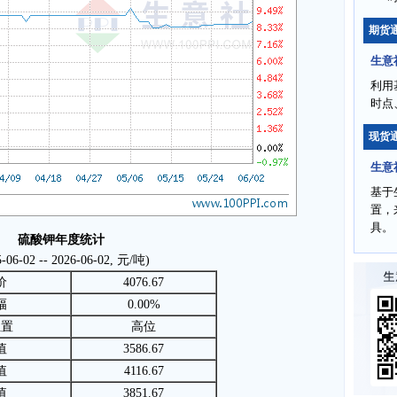
期货
生意
利用
时点
现货
生意
基于
置，
具。
硫酸钾年度统计
5-06-02 -- 2026-06-02, 元/吨)
价
4076.67
幅
0.00%
位置
高位
值
3586.67
值
4116.67
值
3851.67