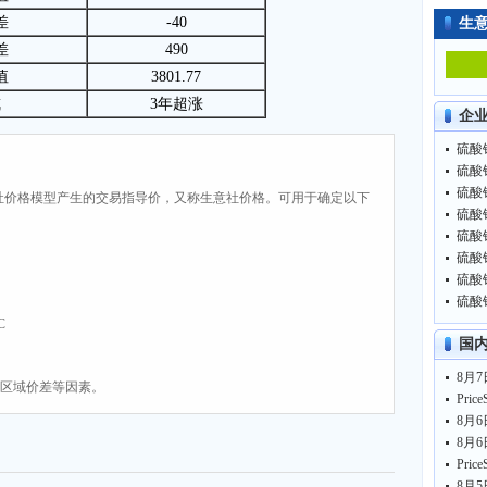
差
-40
生
差
490
值
3801.77
戒
3年超涨
企
硫酸钾
硫酸钾
硫酸钾
社价格模型产生的交易指导价，又称生意社价格。可用于确定以下
硫酸钾
硫酸钾
硫酸钾
硫酸钾
硫酸钾
C
国
8月7
、区域价差等因素。
8月
8月6
8月