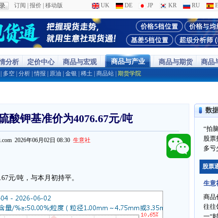
订阅
|
报价
|
移动版
UK
DE
JP
KR
RU
E
商品与产业
行情分析
定价中心
商品与宏观
商品与期货
商品
|
多空
|
分析
|
情报
|
原油
|
金银
|
稀土
|
商品站
|
期货学院
数
硫酸钾基准价为4076.67元/吨
“拍
股票
ppi.com 2026年06月02日 08:30
生意社
多亏
股票
.67元/吨，与本月初持平。
生意
商品
往往
一“