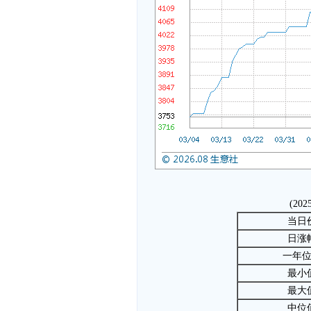
(202
当日
日涨
一年
最小
最大
中位