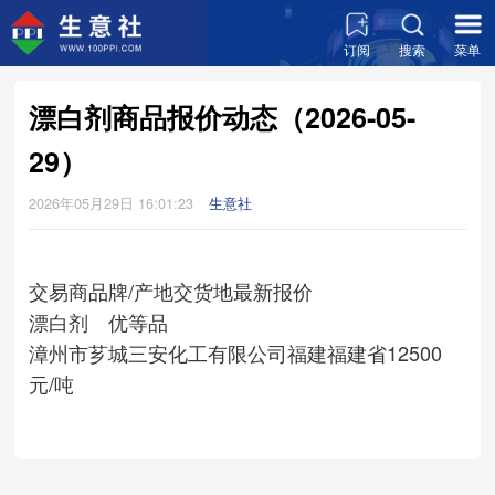
订阅
搜索
菜单
漂白剂商品报价动态（2026-05-
29）
2026年05月29日 16:01:23
生意社
交易商
品牌/产地
交货地
最新报价
漂白剂 优等品
漳州市芗城三安化工有限公司
福建
福建省
12500
元/吨