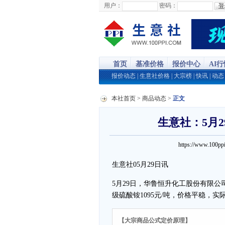
用户：
密码：
首页
基准价格
报价中心
AI
报价动态
|
生意社价格
|
大宗榜
|
快讯
|
动态
本社首页
>
商品动态
>
正文
生意社：5月
https://www.100
生意社05月29日讯
5月29日，华鲁恒升化工股份有限公
级硫酸铵1095元/吨，价格平稳，实
【大宗商品公式定价原理】