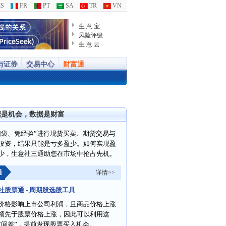
S
FR
PT
SA
TR
VN
生 意 宝
风险评级
生 意 云
与证券
交易中心
财富通
据是机会，数据是财富
脑袋、凭经验”进行现货买卖、期货交易与
投资，结果只能是亏多盈少。如何实现盈
少，生意社三通助您在市场中抢占先机。
通
详情>>
社股票通 - 周期股选股工具
价格影响上市公司利润，且商品价格上涨
领先于股票价格上涨，因此可以利用这
时间差”，提前发现股票买入机会。