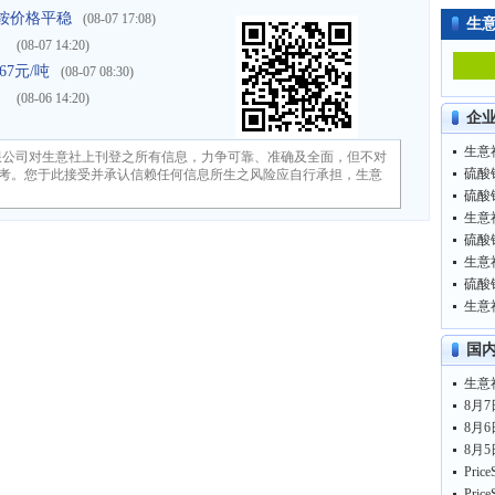
铵价格平稳
(08-07 17:08)
生
）
(08-07 14:20)
67元/吨
(08-07 08:30)
）
(08-06 14:20)
企
限公司对生意社上刊登之所有信息，力争可靠、准确及全面，但不对
硫酸铵
考。您于此接受并承认信赖任何信息所生之风险应自行承担，生意
硫酸铵
生意
硫酸铵
生意
硫酸铵
国
8月7
8月6
8月5