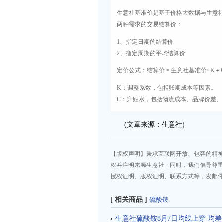
生意社基准价是基于价格大数据与生意
两种需求的交易结算价：
1、指定日期的结算价
2、指定周期的平均结算价
定价公式：结算价 = 生意社基准价×K＋
K：调整系数，包括账期成本等因素。
C：升贴水，包括物流成本、品牌价差
(文章来源：生意社)
【版权声明】秉承互联网开放、包容的精
权并注明来源生意社；同时，我们倡导尊
授权证明、版权证明、联系方式等，发邮件至da
[ 相关商品 ]
硫酸铵
生意社硫酸铵8月7日均线上穿 均差为