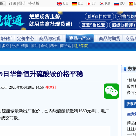
订阅
|
报价
|
移动版
UK
DE
JP
KR
RU
E
商品与产业
行情分析
定价中心
商品与宏观
商品与期货
商品
|
多空
|
分析
|
情报
|
原油
|
金银
|
稀土
|
商品站
|
期货学院
数
29日华鲁恒升硫酸铵价格平稳
“拍
股票
ppi.com 2026年05月29日 14:56
生意社
多亏
股票
司硫酸铵最新出厂报价，己内级硫酸铵散料1680元/吨，电厂
生意
际成交商谈。
商品
往往
一“