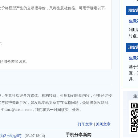
社价格模型产生的交易指导价，又称生意社价格。可用于确定以下
期货
生意
利用
时点
C
现货
生意
、区域价差等因素。
基于
置，
具。
神，生意社欢迎各方媒体、机构转载、引用我们原创内容，但要经过授
重与保护知识产权，如发现本站文章存在版权问题，烦请将版权疑问、
na@netsun.com，我们将第一时间核实、处理。
打印文章
|
关闭文章
手机分享新闻
2.66元/吨
(08-07 18:14)