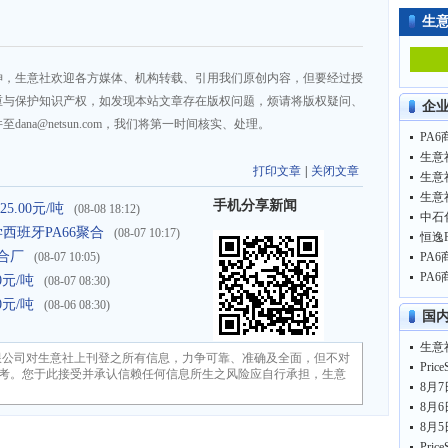
生
神，生意社欢迎各方媒体、机构转载、引用我们原创内容，但要经过授
重与保护知识产权，如发现本站文章存在版权问题，烦请将版权疑问、
企
na@netsun.com，我们将第一时间核实、处理。
PA6
生意
打印文章
|
关闭文章
生意
生意
手机分享新闻
5.00元/吨
(08-08 18:12)
化学西班牙PA66聚合
(08-07 10:17)
聚合厂
(08-07 10:05)
PA6
PA6
0元/吨
(08-07 08:30)
0元/吨
(08-06 08:30)
国
限公司对生意社上刊登之所有信息，力争可靠、准确及全面，但不对
考。您于此接受并承认信赖任何信息所生之风险应自行承担，生意
8月7
8月6
8月5