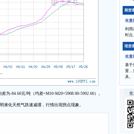
期货
生意
利用
时点
现货
生意
基于
置，
具。
4.60元/吨（均差=M10-M20=5908.00-5992.60）。
明液化天然气跌速减缓，行情出现拐点现象。