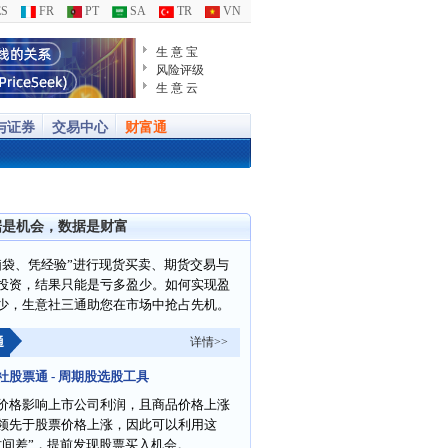
S
FR
PT
SA
TR
VN
生 意 宝
风险评级
生 意 云
与证券
交易中心
财富通
据是机会，数据是财富
脑袋、凭经验”进行现货买卖、期货交易与
投资，结果只能是亏多盈少。如何实现盈
少，生意社三通助您在市场中抢占先机。
通
详情>>
社股票通 - 周期股选股工具
价格影响上市公司利润，且商品价格上涨
领先于股票价格上涨，因此可以利用这
时间差”，提前发现股票买入机会。