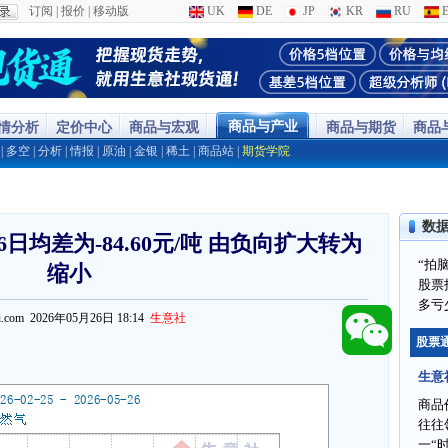
订阅
|
报价
|
移动版
UK
DE
JP
KR
RU
E
商品与产业
行情分析
定价中心
商品与宏观
商品与期货
商品
|
多空
|
分析
|
情报
|
原油
|
金银
|
稀土
|
商品站
|
期货学院
数
日均差为-84.60元/吨 由负向扩大转为
“拍
缩小
股票
多亏
ppi.com 2026年05月26日 18:14
生意社
股票
生意
商品
往往
一“