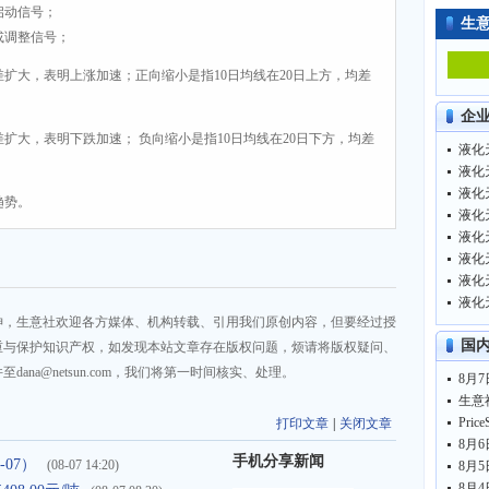
启动信号；
生
或调整信号；
差扩大，表明上涨加速；正向缩小是指10日均线在20日上方，均差
企
差扩大，表明下跌加速； 负向缩小是指10日均线在20日下方，均差
液化天
液化天
液化天
趋势。
液化天
液化天
液化天
液化天
液化天
神，生意社欢迎各方媒体、机构转载、引用我们原创内容，但要经过授
国
重与保护知识产权，如发现本站文章存在版权问题，烦请将版权疑问、
na@netsun.com，我们将第一时间核实、处理。
打印文章
|
关闭文章
手机分享新闻
-07）
(08-07 14:20)