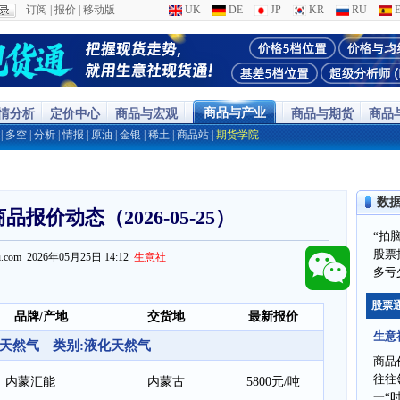
订阅
|
报价
|
移动版
UK
DE
JP
KR
RU
E
商品与产业
行情分析
定价中心
商品与宏观
商品与期货
商品
|
多空
|
分析
|
情报
|
原油
|
金银
|
稀土
|
商品站
|
期货学院
数
报价动态（2026-05-25）
“拍
股票
ppi.com 2026年05月25日 14:12
生意社
多亏
股票
品牌/产地
交货地
最新报价
生意
天然气 类别:液化天然气
商品
往往
内蒙汇能
内蒙古
5800元/吨
一“