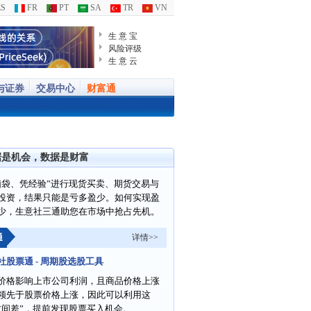
S
FR
PT
SA
TR
VN
生 意 宝
风险评级
生 意 云
与证券
交易中心
财富通
据是机会，数据是财富
脑袋、凭经验”进行现货买卖、期货交易与
投资，结果只能是亏多盈少。如何实现盈
少，生意社三通助您在市场中抢占先机。
通
详情>>
社股票通 - 周期股选股工具
价格影响上市公司利润，且商品价格上涨
领先于股票价格上涨，因此可以利用这
时间差”，提前发现股票买入机会。