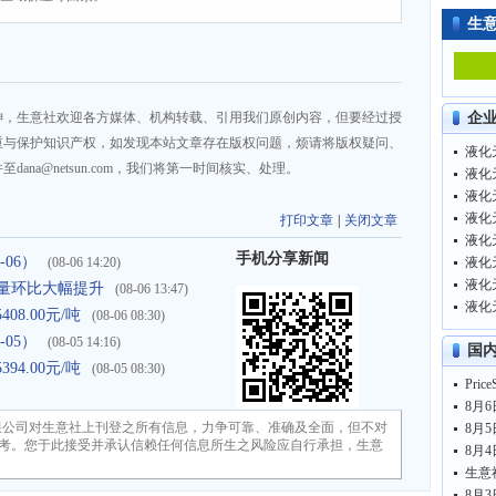
生
神，生意社欢迎各方媒体、机构转载、引用我们原创内容，但要经过授
企
重与保护知识产权，如发现本站文章存在版权问题，烦请将版权疑问、
液化天
na@netsun.com，我们将第一时间核实、处理。
液化天
液化天
液化天
打印文章
|
关闭文章
液化天
手机分享新闻
-06）
(08-06 14:20)
液化天
液化天
进口量环比大幅提升
(08-06 13:47)
液化天
8.00元/吨
(08-06 08:30)
-05）
(08-05 14:16)
国
4.00元/吨
(08-05 08:30)
限公司对生意社上刊登之所有信息，力争可靠、准确及全面，但不对
考。您于此接受并承认信赖任何信息所生之风险应自行承担，生意