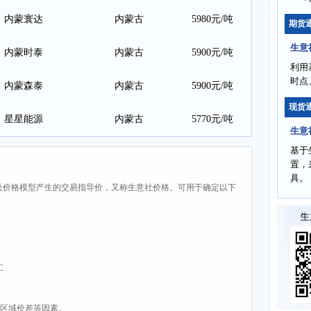
内蒙寰达
内蒙古
5980元/吨
期货
生意
内蒙时泰
内蒙古
5900元/吨
利用
时点
内蒙森泰
内蒙古
5900元/吨
现货
星星能源
内蒙古
5770元/吨
生意
基于
置，
具。
社价格模型产生的交易指导价，又称生意社价格。可用于确定以下
C
、区域价差等因素。