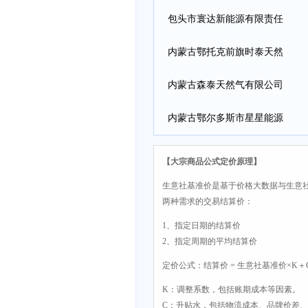
包头市寰达新能源有限责任
公司
内蒙古鄂托克前旗时泰天然
气经营有限责任公司
内蒙古森泰天然气有限公司
内蒙古鄂尔多斯市星星能源
有限公司
【大宗商品公式定价原理】
生意社基准价是基于价格大数据与生意
两种需求的交易结算价：
1、指定日期的结算价
2、指定周期的平均结算价
定价公式：结算价 = 生意社基准价×K＋
K：调整系数，包括账期成本等因素。
C：升贴水，包括物流成本、品牌价差